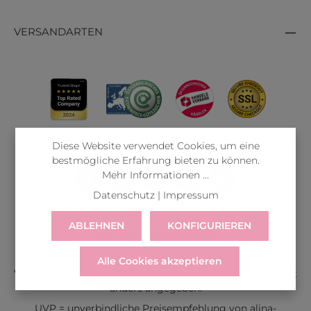
VERSANDARTEN
Diese Website verwendet Cookies, um eine
bestmögliche Erfahrung bieten zu können.
Mehr Informationen ...
Datenschutz
|
Impressum
LIEFERUNG
WIDERRUF
SERVICE & HILFE
ABLEHNEN
KONFIGURIEREN
VERTRAG WIDERRUFEN
Alle Preise inkl. gesetzl. Mehrwertsteuer zzgl.
Alle Cookies akzeptieren
Versandkosten
und ggf. Nachnahmegebühren, wenn nicht
anders angegeben.
UVP = unverbindliche Preisempfehlung von alina-