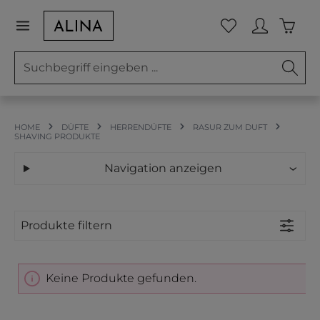
Zum Hauptinhalt springen
Waren
Du hast 0 Prod
HOME
DÜFTE
HERRENDÜFTE
RASUR ZUM DUFT
SHAVING PRODUKTE
Navigation anzeigen
Produkte filtern
Keine Produkte gefunden.