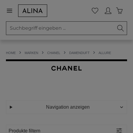
Zum Hauptinhalt springen
Waren
Du hast 0 Prod
HOME
MARKEN
CHANEL
DAMENDUFT
ALLURE
Navigation anzeigen
Produkte filtern