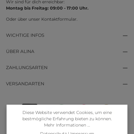
Wir sind für dich erreichbar:
Montag bis Freitag: 09:00 - 17:00 Uhr.
Oder über unser
Kontaktformular
.
WICHTIGE INFOS
ÜBER ALINA
ZAHLUNGSARTEN
VERSANDARTEN
Diese Website verwendet Cookies, um eine
bestmögliche Erfahrung bieten zu können.
Mehr Informationen ...
Datenschutz
|
Impressum