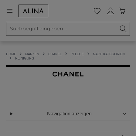
Zum Hauptinhalt springen
Waren
Du hast 0 Prod
HOME
MARKEN
CHANEL
PFLEGE
NACH KATEGORIEN
REINIGUNG
Navigation anzeigen