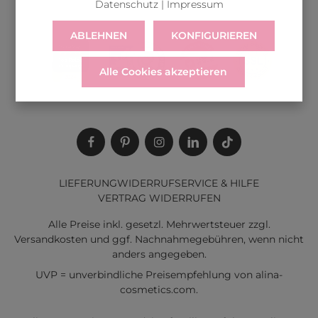
Datenschutz
|
Impressum
ABLEHNEN
KONFIGURIEREN
Alle Cookies akzeptieren
LIEFERUNG
WIDERRUF
SERVICE & HILFE
VERTRAG WIDERRUFEN
Alle Preise inkl. gesetzl. Mehrwertsteuer zzgl.
Versandkosten
und ggf. Nachnahmegebühren, wenn nicht
anders angegeben.
UVP = unverbindliche Preisempfehlung von alina-
cosmetics.com.