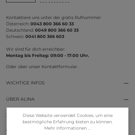
Kontaktiere uns unter der gratis Rufnummer:
Österreich:
0043 800 366 60 33
Deutschland:
0049 800 366 60 33
Schweiz:
0041 800 366 603
Wir sind für dich erreichbar:
Montag bis Freitag: 09:00 - 17:00 Uhr.
Oder über unser
Kontaktformular
.
WICHTIGE INFOS
ÜBER ALINA
Diese Website verwendet Cookies, um eine
ZAHLUNGSARTEN
bestmögliche Erfahrung bieten zu können.
Mehr Informationen ...
VERSANDARTEN