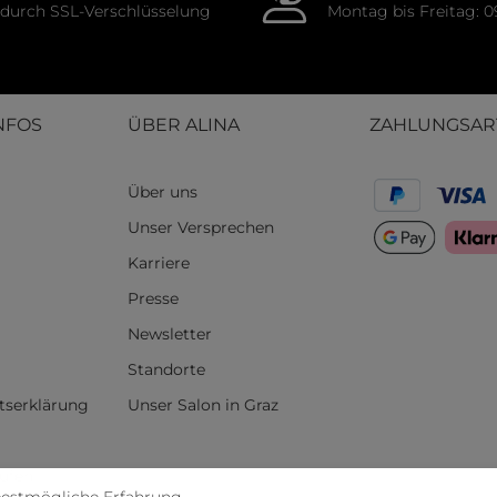
durch SSL-Verschlüsselung
Montag bis Freitag: 0
NFOS
ÜBER ALINA
ZAHLUNGSAR
Über uns
Unser Versprechen
Karriere
Presse
Newsletter
Standorte
itserklärung
Unser Salon in Graz
rufen
bestmögliche Erfahrung