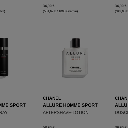
34,90 €
34,90 €
iter)
(581,67 € / 1000 Gramm)
(349,00 € 
CHANEL
CHAN
MME SPORT
ALLURE HOMME SPORT
ALLU
RAY
AFTERSHAVE-LOTION
DUSC
58,90 €
39,90 €