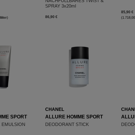
NACHFÜLLBARES TWIST &
SPRAY 3x20ml
85,90 €
86,90 €
iliter)
(1.718,00 
CHANEL
CHAN
MME SPORT
ALLURE HOMME SPORT
ALLU
E EMULSION
DEODORANT STICK
DEOD