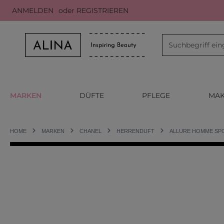
ANMELDEN
oder
REGISTRIEREN
m Hauptinhalt springen
Zur Suche springen
Zur Hauptnavigation springen
MARKEN
DÜFTE
PFLEGE
MAK
HOME
MARKEN
CHANEL
HERRENDUFT
ALLURE HOMME SP