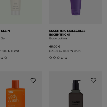
 KLEIN
ESCENTRIC MOLECULES
e
ESCENTRIC 01
 Gel
Body Lotion
65,00 €
/ 1000 Milliliter)
(325,00 € / 1000 Milliliter)
on 5 Sternen
schnittliche Bewertung von 0 von 5 Sternen
Durchschnittliche Bewertung 