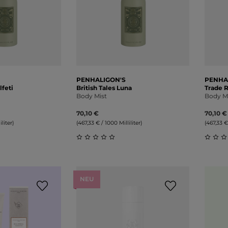
PENHALIGON'S
PENHA
lfeti
British Tales Luna
Trade 
Body Mist
Body M
70,10 €
70,10 €
liter)
(467,33 € / 1000 Milliliter)
(467,33 €
liche Bewertung von 0 von 5 Sternen
Durchschnittliche Bewertung von 0 v
Durch
NEU