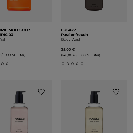
TRIC MOLECULES
FUGAZZI
RIC 03
Passionfroudh
ash
Body Wash
35,00 €
 / 1000 Milliliter)
(140,00 € / 1000 Milliliter)
on 5 Sternen
schnittliche Bewertung von 0 von 5 Sternen
Durchschnittliche Bewertung 