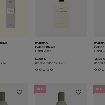
RFUMS
BYREDO
BYRED
Cotton Blend
Cotton
Hand Wash
Hand 
52,00 €
45,00 
iliter)
(115,56 € / 1000 Milliliter)
(100,00 €
liche Bewertung von 0 von 5 Sternen
Durchschnittliche Bewertung von 0 v
Durch
NEU
NEU