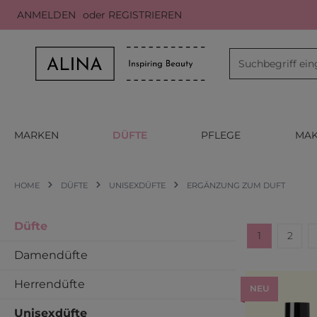
ANMELDEN
oder
REGISTRIEREN
m Hauptinhalt springen
Zur Suche springen
Zur Hauptnavigation springen
MARKEN
DÜFTE
PFLEGE
MAK
HOME
DÜFTE
UNISEXDÜFTE
ERGÄNZUNG ZUM DUFT
Düfte
1
2
Seite
Seite
Damendüfte
Herrendüfte
NEU
Unisexdüfte