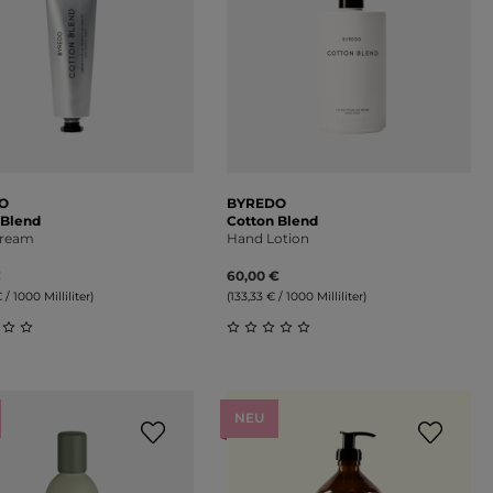
O
BYREDO
 Blend
Cotton Blend
Cream
Hand Lotion
€
60,00 €
 / 1000 Milliliter)
(133,33 € / 1000 Milliliter)
on 5 Sternen
schnittliche Bewertung von 0 von 5 Sternen
Durchschnittliche Bewertung 
NEU