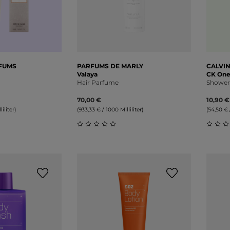
RFUMS
PARFUMS DE MARLY
CALVIN
Valaya
CK On
Hair Parfume
Shower
70,00 €
10,90 €
iliter)
(933,33 € / 1000 Milliliter)
(54,50 € 
liche Bewertung von 0 von 5 Sternen
Durchschnittliche Bewertung von 0 v
Durch