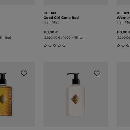
KILIAN
KILIAN
Good Girl Gone Bad
Woman 
Hair Mist
Hair Mi
110,00 €
110,00 
lliliter)
(2.200,00 € / 1000 Milliliter)
(2.200,00
liche Bewertung von 0 von 5 Sternen
Durchschnittliche Bewertung von 0 v
Durch