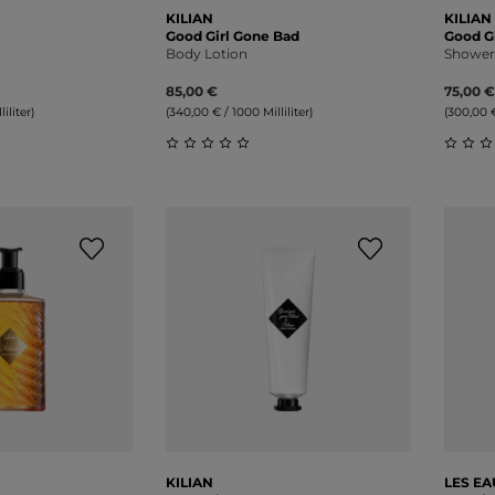
KILIAN
KILIAN
Good Girl Gone Bad
Good G
Body Lotion
Shower
85,00 €
75,00 €
iliter)
(340,00 € / 1000 Milliliter)
(300,00 €
liche Bewertung von 0 von 5 Sternen
Durchschnittliche Bewertung von 0 v
Durch
KILIAN
LES E