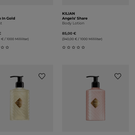
KILIAN
In Gold
Angels' Share
st
Body Lotion
€
85,00 €
 € / 1000 Milliliter)
(340,00 € / 1000 Milliliter)
on 5 Sternen
schnittliche Bewertung von 0 von 5 Sternen
Durchschnittliche Bewertung 