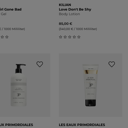
KILIAN
irl Gone Bad
Love Don't Be Shy
 Gel
Body Lotion
85,00 €
 / 1000 Milliliter)
(340,00 € / 1000 Milliliter)
on 5 Sternen
schnittliche Bewertung von 0 von 5 Sternen
Durchschnittliche Bewertung 
AUX PRIMORDIALES
LES EAUX PRIMORDIALES