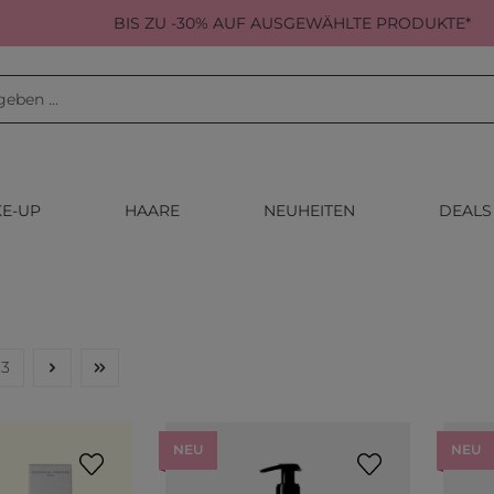
BIS ZU -30% AUF AUSGEWÄHLTE PRODUKTE*
E-UP
HAARE
NEUHEITEN
DEALS
3
Seite
NEU
NEU