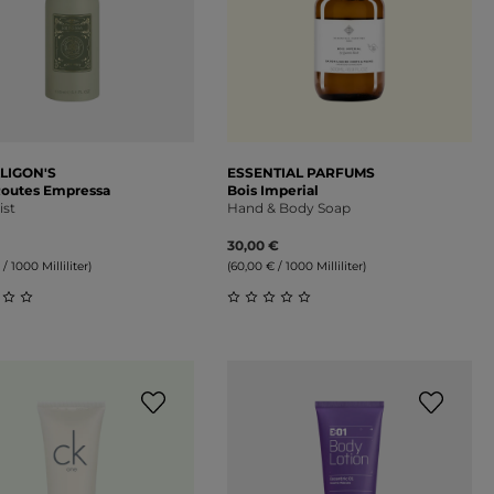
LIGON'S
ESSENTIAL PARFUMS
Routes Empressa
Bois Imperial
ist
Hand & Body Soap
30,00 €
 / 1000 Milliliter)
(60,00 € / 1000 Milliliter)
on 5 Sternen
schnittliche Bewertung von 0 von 5 Sternen
Durchschnittliche Bewertung 