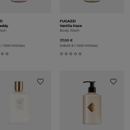
ZI
FUGAZZI
addy
Vanilla Haze
ash
Body Wash
37,00 €
 / 1000 Milliliter)
(148,00 € / 1000 Milliliter)
on 5 Sternen
schnittliche Bewertung von 0 von 5 Sternen
Durchschnittliche Bewertung 