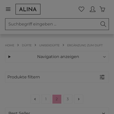
Zum Hauptinhalt springen
Waren
Du hast 0 Prod
HOME
DÜFTE
UNISEXDÜFTE
ERGÄNZUNG ZUM DUFT
Navigation anzeigen
Produkte filtern
1
2
3
Seite
Seite
Seite