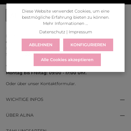
Diese Website verwendet Cookies, um eine
bestmögliche Erfahrung bieten zu können.
Mehr Informationen ...
Datenschutz
|
Impressum
Kontaktiere uns unter der gratis Rufnummer:
Österreich:
0043 800 366 60 33
ABLEHNEN
KONFIGURIEREN
Deutschland:
0049 800 366 60 33
Schweiz:
0041 800 366 603
Alle Cookies akzeptieren
Wir sind für dich erreichbar:
Montag bis Freitag: 09:00 - 17:00 Uhr.
Oder über unser
Kontaktformular
.
WICHTIGE INFOS
ÜBER ALINA