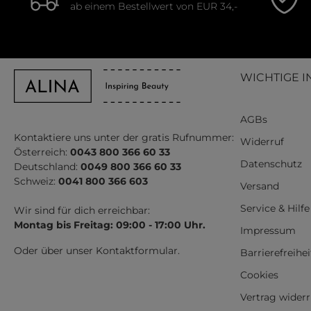
ab einem Bestellwert von EUR 34,-
Glattes Haa
glattes, po
Sanfte Wel
ermöglicht
WICHTIGE I
AGBs
Fortschri
Kontaktiere uns unter der gratis Rufnummer:
Widerruf
Österreich:
0043 800 366 60 33
Datenschutz
Moderne
Wa
Deutschland:
0049 800 366 60 33
Schweiz:
0041 800 366 603
ausgestattet
Versand
Die Keramik-
Service & Hilfe
Wir sind für dich erreichbar:
Aufladung ne
Montag bis Freitag: 09:00 - 17:00 Uhr.
Impressum
Kombination 
Oder über unser
Kontaktformular
.
Barrierefreihe
Cookies
Einfaches
Vertrag wider
Egal, ob du 