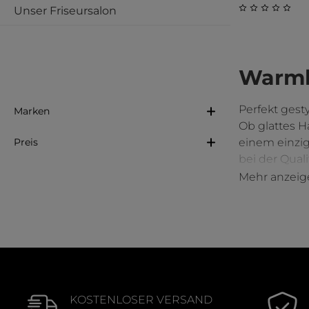
Unser Friseursalon
Durchschnitt
Warmlu
Perfekt gest
Marken
Ob glattes H
Preis
einem einzig
bei der Qual
Mehr anzeig
Warmluftb
Die Bürsten 
deinem Haar
Volumen un
KOSTENLOSER VERSAND
erzielen. 