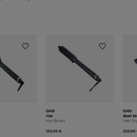
GHD
GHD
rise
duet b
Hot Brush
Hair Dr
163,90 €
320,90