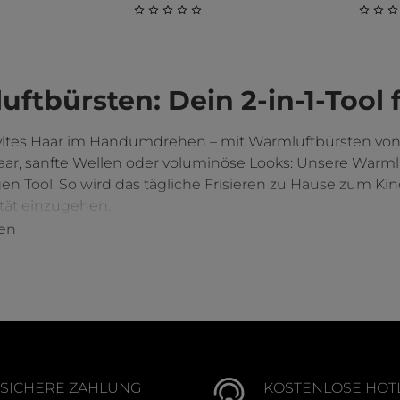
liche Bewertung von 0 von 5 Sternen
Durchschnittliche Bewertung von 0 v
Durch
ftbürsten: Dein 2-in-1-Tool f
yltes Haar im Handumdrehen – mit Warmluftbürsten von 
aar, sanfte Wellen oder voluminöse Looks: Unsere Warm
en Tool. So wird das tägliche Frisieren zu Hause zum Ki
ität einzugehen.
en
ürsten: Perfekt für dein Styling-Ziel
sind in verschiedenen Größen und Formen erhältlich, dam
typ und Anlass passt:
d Lift:
Rundbürstenaufsätze sind perfekt, um beeindr
SICHERE ZAHLUNG
KOSTENLOSE HOT
Sie heben das Haar an, während es trocknet, und verleih