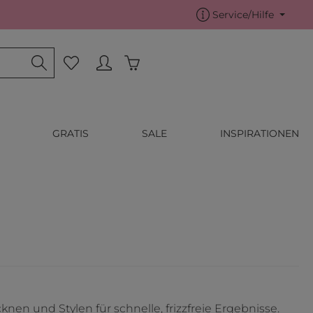
Service/Hilfe
Warenkorb enthält 0 Positionen.
Du hast 0 Produkte auf dem Merkzettel
GRATIS
SALE
INSPIRATIONEN
en und Stylen für schnelle, frizzfreie Ergebnisse.