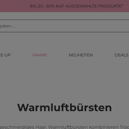
BIS ZU -30% AUF AUSGEWÄHLTE PRODUKTE*
E-UP
HAARE
NEUHEITEN
DEALS
Warmluftbürsten
geschmeidiges Haar. Warmluftbürsten kombinieren Trockn