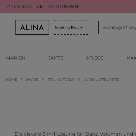
ANMELDEN
oder
REGISTRIEREN
m Hauptinhalt springen
Zur Suche springen
Zur Hauptnavigation springen
MARKEN
DÜFTE
PFLEGE
MAK
HOME
HAARE
STYLING TOOLS
WARMLUFTBÜRSTEN
Die clevere 3-in-1-Lösung für Glanz, Volumen und 