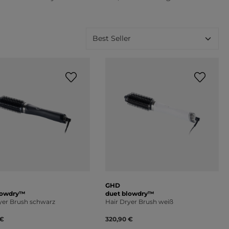
GHD
lowdry™
duet blowdry™
yer Brush schwarz
Hair Dryer Brush weiß
 €
320,90 €