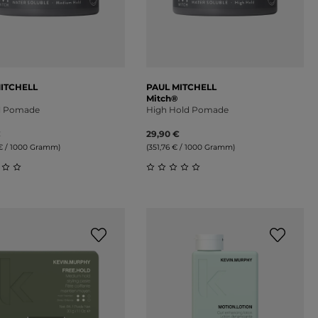
ITCHELL
PAUL MITCHELL
Mitch®
al Pomade
High Hold Pomade
€
29,90 €
€ / 1000 Gramm)
(351,76 € / 1000 Gramm)
on 5 Sternen
schnittliche Bewertung von 0 von 5 Sternen
Durchschnittliche Bewertung 