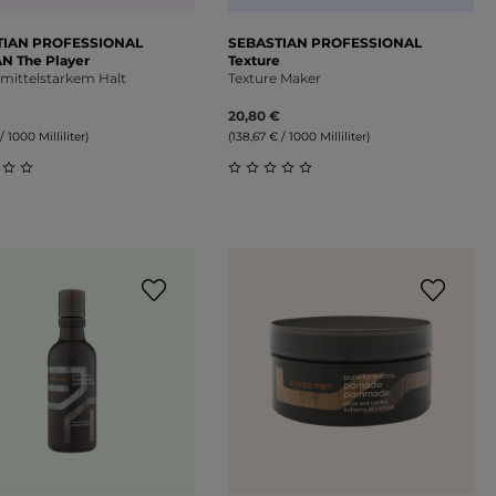
TIAN PROFESSIONAL
SEBASTIAN PROFESSIONAL
N The Player
Texture
 mittelstarkem Halt
Texture Maker
20,80 €
/ 1000 Milliliter)
(138,67 € / 1000 Milliliter)
schnittliche Bewertung von 0 von 5 Sternen
Durchschnittliche Bewertung 
on 5 Sternen