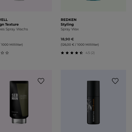
ELL
REDKEN
gn Texture
Styling
nes Spray Wachs
Spray Wax
18,90 €
 1000 Milliliter)
(126,00 € / 1000 Milliliter)
4.5 (2)
on 5 Sternen
schnittliche Bewertung von 0 von 5 Sternen
Durchschnittliche Bewertung 