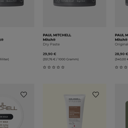
PAUL MITCHELL
PAUL M
t®
Mitch®
Mitch®
Dry Paste
Origin
29,90 €
28,90 
iliter)
(351,76 € / 1000 Gramm)
(340,00 
liche Bewertung von 0 von 5 Sternen
Durchschnittliche Bewertung von 0 v
Durch