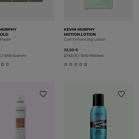
 MURPHY
KEVIN MURPHY
HOLD
MOTION.LOTION
-Paste
Curl Enhancing Lotion
€
32,90 €
€ / 1000 Gramm)
(219,33 € / 1000 Milliliter)
on 5 Sternen
schnittliche Bewertung von 0 von 5 Sternen
Durchschnittliche Bewertung 