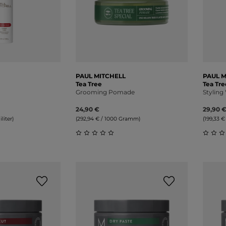
PAUL MITCHELL
PAUL M
Tea Tree
Tea Tre
Grooming Pomade
Styling
24,90 €
29,90 
liter)
(292,94 € / 1000 Gramm)
(199,33 € 
liche Bewertung von 0 von 5 Sternen
Durchschnittliche Bewertung von 0 v
Durch