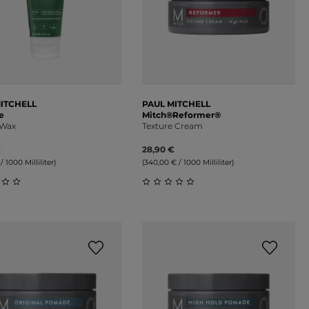
ITCHELL
PAUL MITCHELL
e
Mitch®Reformer®
 Wax
Texture Cream
€
28,90 €
/ 1000 Milliliter)
(340,00 € / 1000 Milliliter)
on 5 Sternen
schnittliche Bewertung von 0 von 5 Sternen
Durchschnittliche Bewertung 