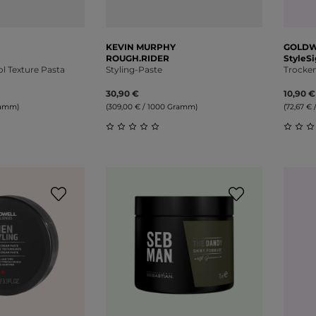
KEVIN MURPHY
GOLDW
ROUGH.RIDER
StyleSi
 Texture Pasta
Styling-Paste
Trocke
30,90 €
10,90 €
ramm)
(309,00 € / 1000 Gramm)
(72,67 € /
liche Bewertung von 0 von 5 Sternen
Durchschnittliche Bewertung von 0 v
Durch