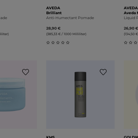
AVEDA
AVEDA
Brilliant
Aveda 
ade
Anti-Humectant Pomade
Liquid
28,90 €
26,90 
iliter)
(385,33 € / 1000 Milliliter)
(134,50 €
liche Bewertung von 0 von 5 Sternen
Durchschnittliche Bewertung von 0 v
Durch
KMS
GOLDW