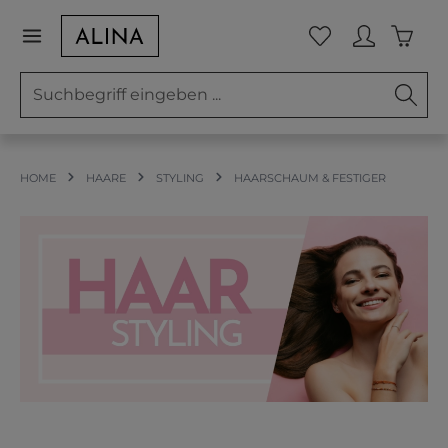
Zum Hauptinhalt springen
Waren
Du hast 0 Prod
HOME
HAARE
STYLING
HAARSCHAUM & FESTIGER