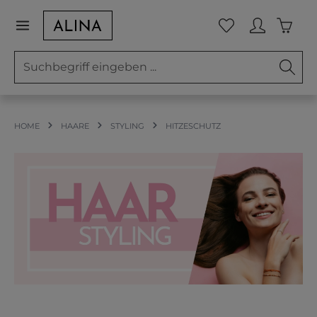
Zum Hauptinhalt springen
Waren
Du hast 0 Prod
HOME
HAARE
STYLING
HITZESCHUTZ