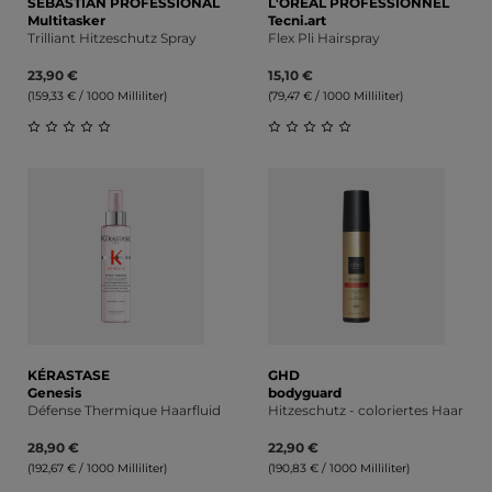
SEBASTIAN PROFESSIONAL
L'OREAL PROFESSIONNEL
Multitasker
Tecni.art
Trilliant Hitzeschutz Spray
Flex Pli Hairspray
23,90 €
15,10 €
(159,33 € / 1000 Milliliter)
(79,47 € / 1000 Milliliter)
Durchschnittliche Bewertung von 0 von 5 Sternen
Durchschnittliche Bewert
KÉRASTASE
GHD
Genesis
bodyguard
Défense Thermique Haarfluid
Hitzeschutz - coloriertes Haar
28,90 €
22,90 €
(192,67 € / 1000 Milliliter)
(190,83 € / 1000 Milliliter)