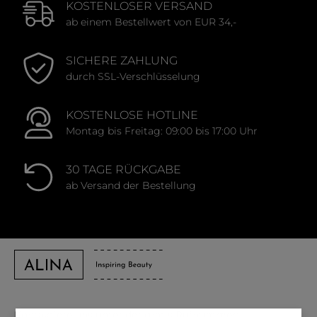
KOSTENLOSER VERSAND
ab einem Bestellwert von EUR 34,-
Warum Hitzeschutz so wichtig für dein Haar ist
SICHERE ZAHLUNG
Beim Styling mit
Glätteisen
,
Föhn
oder
Lockenstab
durch SSL-Verschlüsselung
wird die Haarstruktur durch die Hitze geöffnet.
Ohne Schutz kann die Feuchtigkeit entweichen,
KOSTENLOSE HOTLINE
die Schuppenschicht wird aufgeraut und das Haar
Montag bis Freitag: 09:00 bis 17:00 Uhr
verliert an Glanz und Geschmeidigkeit.
Hitzeschutzprodukte legen sich wie ein
30 TAGE RÜCKGABE
unsichtbarer Schutzfilm um jedes Haar, schließen
ab Versand der Bestellung
die Feuchtigkeit ein und beugen Haarbruch, Frizz
und Spliss vor.
Die richtige Form für deinen Look
Hitzeschutz gibt es in verschiedenen Texturen, die
sich optimal in deine Routine integrieren lassen:
Kontaktiere uns unter der gratis Rufnummer: