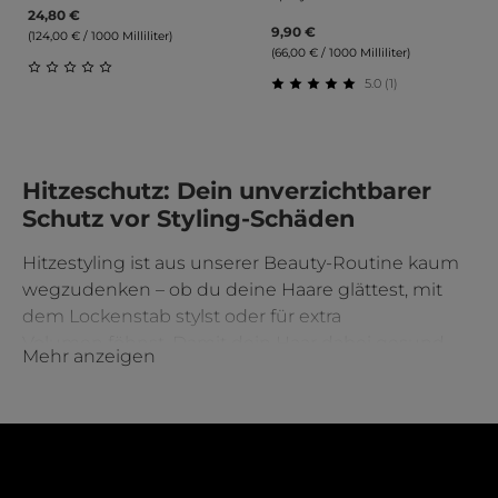
24,80 €
9,90 €
(124,00 € / 1000 Milliliter)
(66,00 € / 1000 Milliliter)
5.0 (1)
Durchschnittliche Bewertung von 0 von 5 Sternen
Durchschnittliche Bewert
Hitzeschutz: Dein unverzichtbarer
Schutz vor Styling-Schäden
Hitzestyling ist aus unserer Beauty-Routine kaum
wegzudenken – ob du deine Haare
glättest
, mit
dem
Lockenstab
stylst oder für extra
Volumen
föhnst
. Damit dein Haar dabei gesund
Mehr anzeigen
und glänzend bleibt, ist ein guter Hitzeschutz
unverzichtbar. Bei Alina Cosmetics findest du
hochwertige Hitzeschutzprodukte, die dein Haar
vor Temperaturen von bis zu 230 °C schützen, ohne
es zu beschweren.