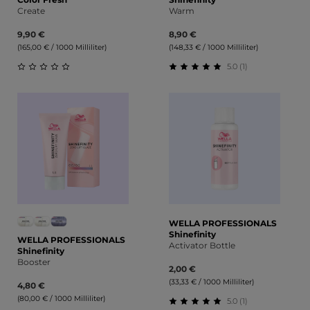
Create
Warm
9,90 €
8,90 €
(165,00 € / 1000 Milliliter)
(148,33 € / 1000 Milliliter)
5.0 (1)
Durchschnittliche Bewertung von 0 von 5 Sternen
Durchschnittliche Bewert
WELLA PROFESSIONALS
Shinefinity
WELLA PROFESSIONALS
Activator Bottle
Shinefinity
Booster
2,00 €
(33,33 € / 1000 Milliliter)
4,80 €
(80,00 € / 1000 Milliliter)
5.0 (1)