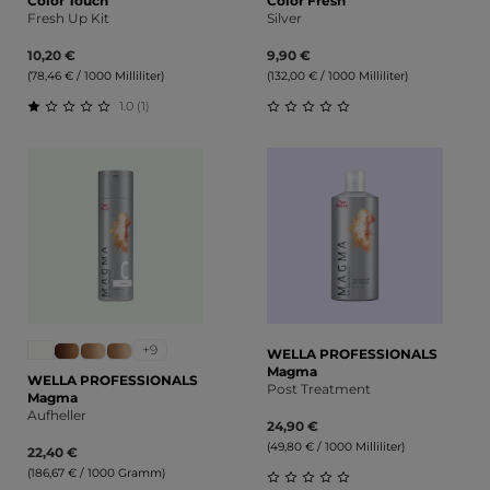
Color Touch
Color Fresh
Fresh Up Kit
Silver
10,20 €
9,90 €
(78,46 € / 1000 Milliliter)
(132,00 € / 1000 Milliliter)
1.0 (1)
Durchschnittliche Bewertung von 1 von 5 Sternen
Durchschnittliche Bewert
+9
WELLA PROFESSIONALS
Magma
WELLA PROFESSIONALS
Post Treatment
Magma
Aufheller
24,90 €
(49,80 € / 1000 Milliliter)
22,40 €
(186,67 € / 1000 Gramm)