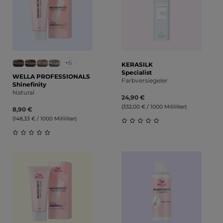
+6
KERASILK
Specialist
WELLA PROFESSIONALS
Farbversiegeler
Shinefinity
Natural
24,90 €
(332,00 € / 1000 Milliliter)
8,90 €
(148,33 € / 1000 Milliliter)
Durchschnittliche Bewert
Durchschnittliche Bewertung von 0 von 5 Sternen