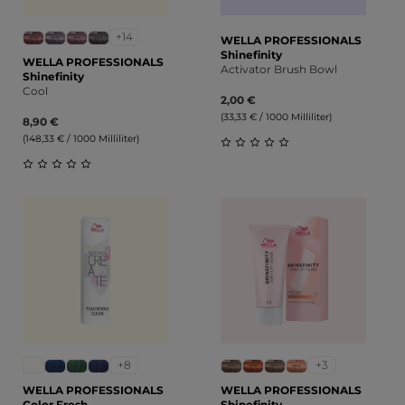
+14
WELLA PROFESSIONALS
Shinefinity
WELLA PROFESSIONALS
Activator Brush Bowl
Shinefinity
Cool
2,00 €
(33,33 € / 1000 Milliliter)
8,90 €
(148,33 € / 1000 Milliliter)
Durchschnittliche Bewert
Durchschnittliche Bewertung von 0 von 5 Sternen
+8
+3
WELLA PROFESSIONALS
WELLA PROFESSIONALS
Color Fresh
Shinefinity