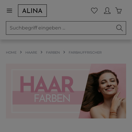
Zum Hauptinhalt springen
Waren
Du hast 0 Prod
HOME
HAARE
FARBEN
FARBAUFFRISCHER