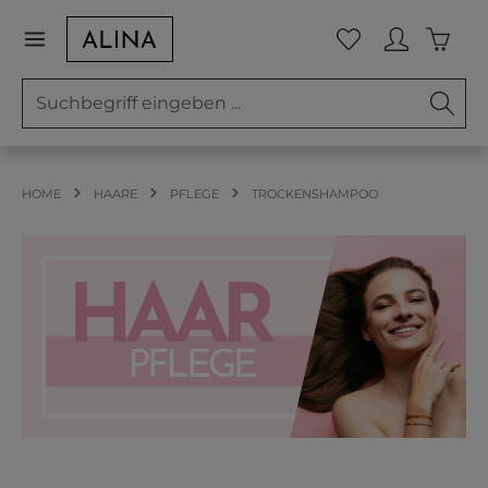
Zum Hauptinhalt springen
Waren
Du hast 0 Prod
HOME
HAARE
PFLEGE
TROCKENSHAMPOO