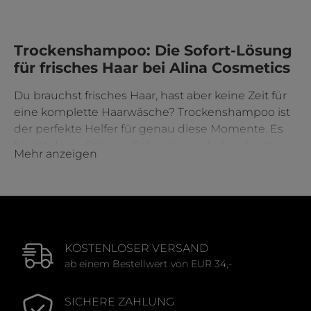
Durchschnittliche Bewertung von 3.67 von 5 Sternen
Trockenshampoo: Die Sofort-Lösung
für frisches Haar bei Alina Cosmetics
Du brauchst frisches Haar, hast aber keine Zeit für
eine komplette Haarwäsche? Trockenshampoo ist
der perfekte Helfer für genau diese Momente. Es
frischt deine Frisur in Sekunden auf, absorbiert
Mehr anzeigen
überschüssiges Öl am Ansatz und verleiht sofort
ein sauberes, gepflegtes Gefühl, ganz ohne
Wasser. Perfekt für ein Plus an Volumen, Textur
und Leichtigkeit, findest du bei Alina Cosmetics
eine große Auswahl an Trockenshampoos von Top-
Marken.
KOSTENLOSER VERSAND
ab einem Bestellwert von EUR 34,-
SICHERE ZAHLUNG
Was ist Trockenshampoo und wie funktioniert