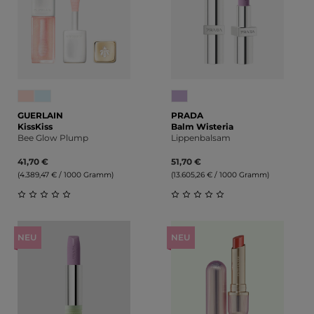
GUERLAIN
PRADA
KissKiss
Balm Wisteria
Bee Glow Plump
Lippenbalsam
41,70 €
51,70 €
(4.389,47 € / 1000 Gramm)
(13.605,26 € / 1000 Gramm)
Durchschnittliche Bewertung von 0 von 5 Sternen
Durchschnittliche Bewert
NEU
NEU