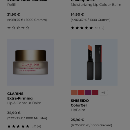
Refill
Moisturizing Lip Colour Balm
31,90 €
14,90 €
(9.968,75 € / 1000 Gramm)
(4.966,67 € / 1000 Gramm)
5.0 (2)
Durchschnittliche Bewertung von 0 von 5 Sternen
Durchschnittliche Bewert
+6
CLARINS
Extra-Firming
SHISEIDO
Lip & Contour Balm
ColorGel
LipBalm
35,90 €
(2.393,33 € / 1000 Milliliter)
25,90 €
(12.950,00 € / 1000 Gramm)
5.0 (4)