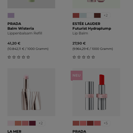
+2
PRADA
ESTÉE LAUDER
Balm Wisteria
Futurist Hydraplump
Lippenbalsam Refill
Lip Balm
41,20 €
27,90 €
(10.842,11 € / 1000 Gramm)
(9.964,29 € / 1000 Gramm)
Durchschnittliche Bewertung von 0 von 5 Sternen
Durchschnittliche Bewert
NEU
+2
+5
LA MER
PRADA