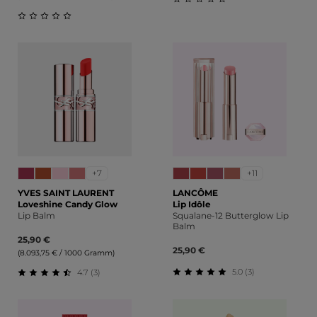
Durchschnittliche Bewert
Durchschnittliche Bewertung von 0 von 5 Sternen
+7
+11
YVES SAINT LAURENT
LANCÔME
Loveshine Candy Glow
Lip Idôle
Lip Balm
Squalane-12 Butterglow Lip
Balm
25,90 €
25,90 €
(8.093,75 € / 1000 Gramm)
5.0 (3)
4.7 (3)
Durchschnittliche Bewert
Durchschnittliche Bewertung von 4.67 von 5 Sternen