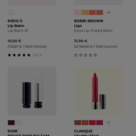
+8
KIEHL'S
BOBBI BROWN
Lip Balm
Lips
Lip Balm #1
Extra Lip Tinted Balm
10,90 €
31,90 €
(726,67 € / 1000 Milliliter)
(12.760,00 € / 1000 Gramm)
5.0 (1)
Durchschnittliche Bewertung von 5 von 5 Sternen
Durchschnittliche Bewert
+5
DIOR
CLINIQUE
ROUGE DIOR BALSAM
Chubby Stick