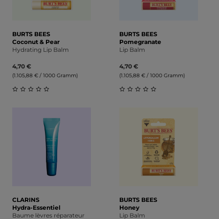
BURTS BEES
BURTS BEES
Coconut & Pear
Pomegranate
Hydrating Lip Balm
Lip Balm
4,70 €
4,70 €
(1.105,88 € / 1000 Gramm)
(1.105,88 € / 1000 Gramm)
Durchschnittliche Bewertung von 0 von 5 Sternen
Durchschnittliche Bewert
CLARINS
BURTS BEES
Hydra-Essentiel
Honey
Baume lèvres réparateur
Lip Balm