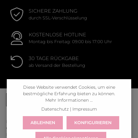
SICHERE ZAHLUNG
durch SSL-Verschlüsselung
KOSTENLOSE HOTLINE
Montag bis Freitag: 09:00 bis 17:00 Uhr
30 TAGE RÜCKGABE
ab Versand der Bestellung
Diese Website verwendet Cookies, um eine
bestmögliche Erfahrung bieten zu können.
Mehr Informationen ...
Datenschutz
|
Impressum
Kontaktiere uns unter der gratis Rufnummer:
ABLEHNEN
KONFIGURIEREN
Österreich:
0043 800 366 60 33
Deutschland:
0049 800 366 60 33