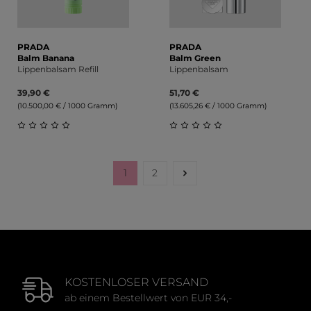
PRADA
PRADA
Balm Banana
Balm Green
Lippenbalsam Refill
Lippenbalsam
39,90 €
51,70 €
(10.500,00 € / 1000 Gramm)
(13.605,26 € / 1000 Gramm)
Durchschnittliche Bewertung von 0 von 5 Sternen
Durchschnittliche Bewert
1
2
Seite
Seite
KOSTENLOSER VERSAND
ab einem Bestellwert von EUR 34,-