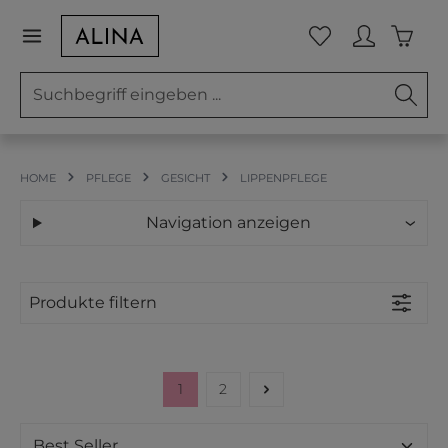
Zum Hauptinhalt springen
Waren
Du hast 0 Prod
HOME
PFLEGE
GESICHT
LIPPENPFLEGE
Navigation anzeigen
Produkte filtern
1
2
Seite
Seite