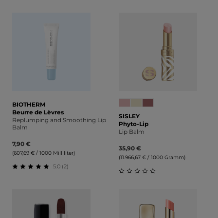
Durchschnittliche Bewertung von 5 von 5 Sternen
Durchschnittliche Bewert
BIOTHERM
Beurre de Lèvres
SISLEY
Replumping and Smoothing Lip
Phyto-Lip
Balm
Lip Balm
7,90 €
35,90 €
(607,69 € / 1000 Milliliter)
(11.966,67 € / 1000 Gramm)
5.0 (2)
Durchschnittliche Bewertung von 5 von 5 Sternen
Durchschnittliche Bewert