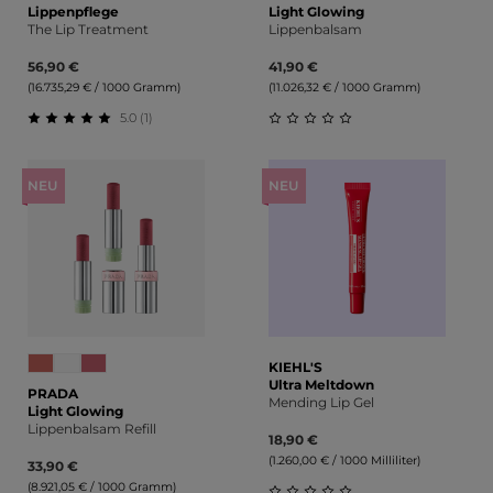
Lippenpflege
Light Glowing
The Lip Treatment
Lippenbalsam
56,90 €
41,90 €
(16.735,29 € / 1000 Gramm)
(11.026,32 € / 1000 Gramm)
5.0 (1)
Durchschnittliche Bewertung von 5 von 5 Sternen
Durchschnittliche Bewert
NEU
NEU
KIEHL'S
Ultra Meltdown
PRADA
Mending Lip Gel
Light Glowing
Lippenbalsam Refill
18,90 €
(1.260,00 € / 1000 Milliliter)
33,90 €
(8.921,05 € / 1000 Gramm)