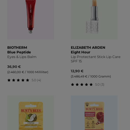
BIOTHERM
ELIZABETH ARDEN
Blue Peptide
Eight Hour
Eyes & Lips Balm
Lip Protectant Stick Lip Care
SPF 15
36,90 €
12,90 €
(2.460,00 € / 1000 Milliliter)
(3.486,49 € / 1000 Gramm)
5.0 (4)
5.0 (3)
Durchschnittliche Bewertung von 5 von 5 Sternen
Durchschnittliche Bewert