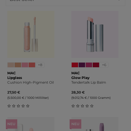
+8
+6
MAC
MAC
Lipglass
Glow Play
Cushion High-Pigment Oil
Tendertalk Lip Balm
27,50 €
28,30 €
(5.500,00 € / 1000 Milliliter)
(9.012,74 € / 1000 Gramm)
Durchschnittliche Bewertung von 0 von 5 Sternen
Durchschnittliche Bewert
NEU
NEU