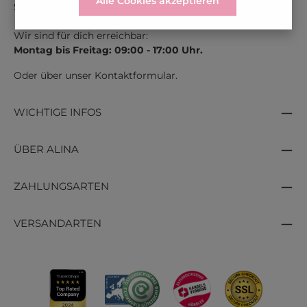
Alle Cookies akzeptieren
Schweiz:
0041 800 366 603
Wir sind für dich erreichbar:
Montag bis Freitag: 09:00 - 17:00 Uhr.
Oder über unser
Kontaktformular
.
WICHTIGE INFOS
ÜBER ALINA
ZAHLUNGSARTEN
VERSANDARTEN