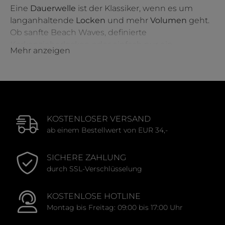
Eine
Dauerwelle
ist der Klassiker, wenn es um
langanhaltende
Locken
und mehr
Volumen
geht.
Ob sanfte Beach Waves, definierte
Korkenzieherlocken oder einfach nur ein
Mehr anzeigen
natürlicher Lifting-Effekt am Ansatz – mit den
passenden Produkten erzielst du ein
professionelles Ergebnis, das wochenlang hält. Bei
Alina Cosmetics findest du alles, was du für diesen
langanhaltenden Look benötigst.
KOSTENLOSER VERSAND
ab einem Bestellwert von EUR 34,-
Professionelle Dauerwellen-Produkte für jeden
Haartyp
SICHERE ZAHLUNG
durch SSL-Verschlüsselung
Bei Alina Cosmetics findest du hochwertige
Dauerwellen-Produkte
von
Wella Professionals
, die
KOSTENLOSE HOTLINE
dein Haar nicht nur formen, sondern auch pflegen.
Montag bis Freitag: 09:00 bis 17:00 Uhr
Die innovative
Creatine+ Serie
bietet
maßgeschneiderte Lösungen für verschiedene