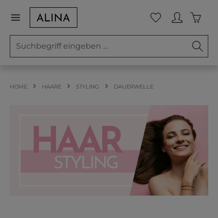
Zum Hauptinhalt springen
Waren
Du hast 0 Prod
HOME
HAARE
STYLING
DAUERWELLE