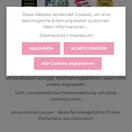
Diese Website verwendet Cookies, um eine
bestmögliche Erfahrung bieten zu können.
Mehr Informationen ...
Datenschutz
|
Impressum
ABLEHNEN
KONFIGURIEREN
LIEFERUNG
WIDERRUF
SERVICE & HILFE
VERTRAG WIDERRUFEN
Alle Cookies akzeptieren
Alle Preise inkl. gesetzl. Mehrwertsteuer zzgl.
Versandkosten
und ggf. Nachnahmegebühren, wenn nicht
anders angegeben.
UVP = unverbindliche Preisempfehlung von alina-
cosmetics.com.
alina-cosmetics.com - deine familiengeführte Online-
Parfumerie aus Österreich.