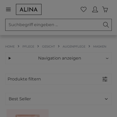
Zum Hauptinhalt springen
Waren
Du hast 0 Prod
HOME
PFLEGE
GESICHT
AUGENPFLEGE
MASKEN
Navigation anzeigen
Produkte filtern