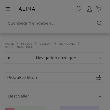
Zum Hauptinhalt springen
Waren
Du hast 0 Prod
HOME
PFLEGE
GESICHT
REINIGUNG
REINIGUNGSLOTION
Navigation anzeigen
Produkte filtern