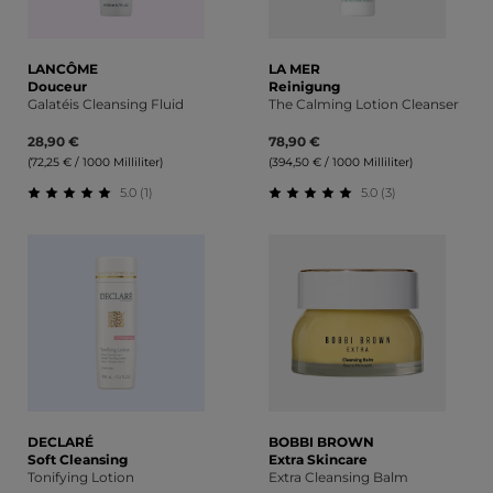
LANCÔME
LA MER
Douceur
Reinigung
Galatéis Cleansing Fluid
The Calming Lotion Cleanser
28,90 €
78,90 €
(72,25 € / 1000 Milliliter)
(394,50 € / 1000 Milliliter)
5.0 (1)
5.0 (3)
Durchschnittliche Bewertung von 5 von 5 Sternen
Durchschnittliche Bewert
DECLARÉ
BOBBI BROWN
Soft Cleansing
Extra Skincare
Tonifying Lotion
Extra Cleansing Balm