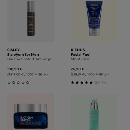
SISLEY
KIEHL'S
Sisleÿum for Men
Facial Fuel
Baume Confort Anti-Age
Moisturizer
190,90 €
26,90 €
(3.818,00 € / 1000 Milliliter)
(358,67 € / 1000 Milliliter)
5.0 (14)
Durchschnittliche Bewertung von 0 von 5 Sternen
Durchschnittliche Bewert