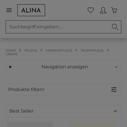
Zum Hauptinhalt springen
Waren
Du hast 0 Prod
HOME
PFLEGE
HERRENPFLEGE
TAGESPFLEGE
CREME
Navigation anzeigen
Produkte filtern