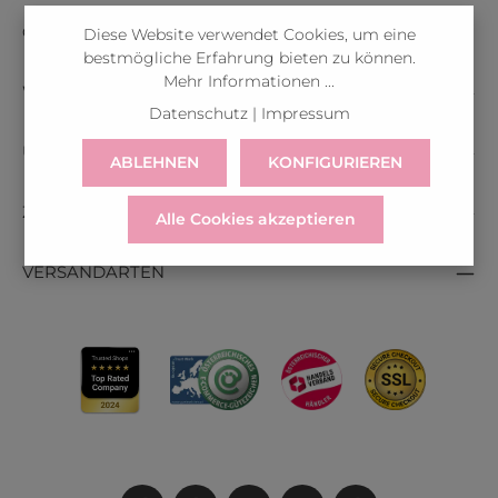
Oder über unser
Kontaktformular
.
Diese Website verwendet Cookies, um eine
bestmögliche Erfahrung bieten zu können.
Mehr Informationen ...
WICHTIGE INFOS
Datenschutz
|
Impressum
ÜBER ALINA
ABLEHNEN
KONFIGURIEREN
ZAHLUNGSARTEN
Alle Cookies akzeptieren
VERSANDARTEN