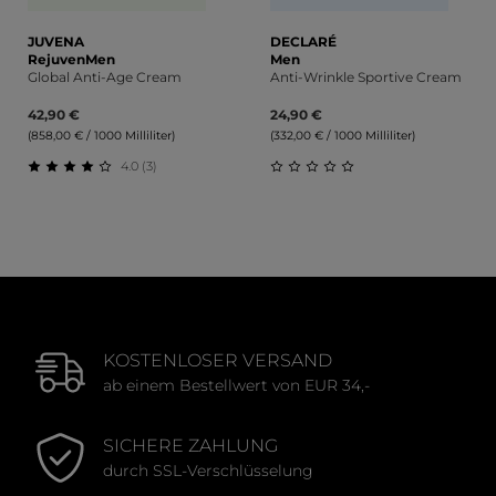
JUVENA
DECLARÉ
RejuvenMen
Men
Global Anti-Age Cream
Anti-Wrinkle Sportive Cream
42,90 €
24,90 €
(858,00 € / 1000 Milliliter)
(332,00 € / 1000 Milliliter)
4.0 (3)
Durchschnittliche Bewertung von 4 von 5 Sternen
Durchschnittliche Bewert
KOSTENLOSER VERSAND
ab einem Bestellwert von EUR 34,-
SICHERE ZAHLUNG
durch SSL-Verschlüsselung