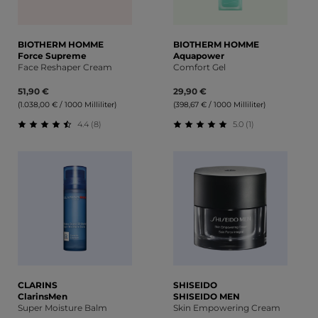
BIOTHERM HOMME
BIOTHERM HOMME
Force Supreme
Aquapower
Face Reshaper Cream
Comfort Gel
51,90 €
29,90 €
(1.038,00 € / 1000 Milliliter)
(398,67 € / 1000 Milliliter)
4.4 (8)
5.0 (1)
Durchschnittliche Bewertung von 4.38 von 5 Sternen
Durchschnittliche Bewert
CLARINS
SHISEIDO
ClarinsMen
SHISEIDO MEN
Super Moisture Balm
Skin Empowering Cream