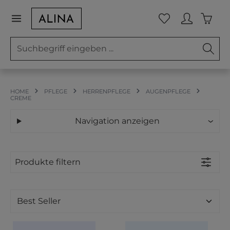
Zum Hauptinhalt springen
Waren
Du hast 0 Prod
HOME
PFLEGE
HERRENPFLEGE
AUGENPFLEGE
CREME
Navigation anzeigen
Produkte filtern