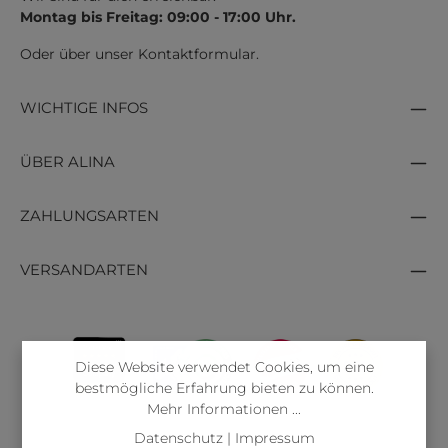
Montag bis Freitag: 09:00 - 17:00 Uhr.
Oder über unser
Kontaktformular
.
WICHTIGE INFOS
ÜBER ALINA
ZAHLUNGSARTEN
VERSANDARTEN
Diese Website verwendet Cookies, um eine
bestmögliche Erfahrung bieten zu können.
Mehr Informationen ...
Datenschutz
|
Impressum