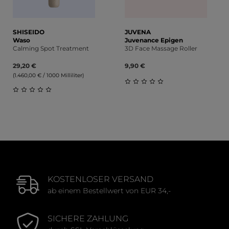
SHISEIDO
JUVENA
Waso
Juvenance Epigen
Calming Spot Treatment
3D Face Massage Roller
29,20 €
9,90 €
(1.460,00 € / 1000 Milliliter)
Durchschnittliche Bewert
Durchschnittliche Bewertung von 0 von 5 Sternen
KOSTENLOSER VERSAND
ab einem Bestellwert von EUR 34,-
SICHERE ZAHLUNG