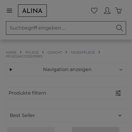
Zum Hauptinhalt springen
Waren
Du hast 0 Prod
HOME
PFLEGE
GESICHT
TAGESPFLEGE
PFLEGEACCESSOIRES
Navigation anzeigen
Produkte filtern