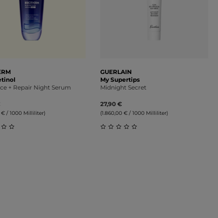
ERM
GUERLAIN
tinol
My Supertips
ce + Repair Night Serum
Midnight Secret
€
27,90 €
 € / 1000 Milliliter)
(1.860,00 € / 1000 Milliliter)
on 5 Sternen
schnittliche Bewertung von 0 von 5 Sternen
Durchschnittliche Bewertung 