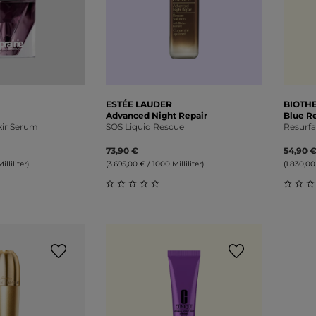
ESTÉE LAUDER
BIOTH
Advanced Night Repair
Blue Re
ixir Serum
SOS Liquid Rescue
Resurfa
73,90 €
54,90 
lliliter)
(3.695,00 € / 1000 Milliliter)
(1.830,00
liche Bewertung von 0 von 5 Sternen
Durchschnittliche Bewertung von 0 v
Durch