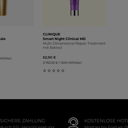
CLINIQUE
ale
Smart Night Clinical MD
Multi-Dimensional Repair Treatment
mit Retinol
52,90 €
lliliter)
(1.763,33 € / 1000 Milliliter)
liche Bewertung von 0 von 5 Sternen
Durchschnittliche Bewertung von 0 v
SICHERE ZAHLUNG
KOSTENLOSE HOT
durch SSL-Verschlüsselung
Montag bis Freitag: 0