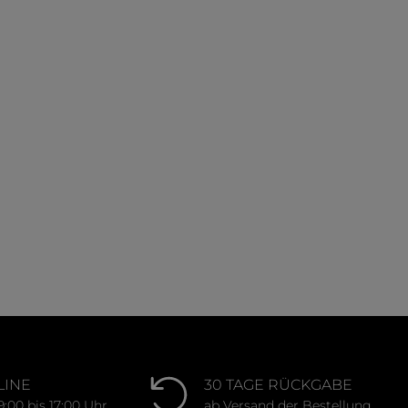
on 5 Sternen
LINE
30 TAGE RÜCKGABE
9:00 bis 17:00 Uhr
ab Versand der Bestellung