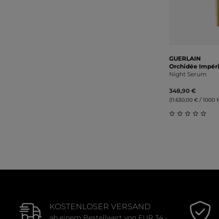
GUERLAIN
Orchidée Impéri
Night Serum
348,90 €
(11.630,00 € / 1000 Mi
Durchschnitt
KOSTENLOSER VERSAND
ab einem Bestellwert von EUR 34,-