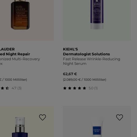
 LAUDER
KIEHL'S
ed Night Repair
Dermatologist Solutions
nized Multi-Recovery
Fast Release Wrinkle-Reducing
ex
Night Serum
62,67 €
€ / 1000 Milliliter)
(2.089,00 € / 1000 Milliliter)
4.7 (3)
5.0 (1)
on 5 Sternen
schnittliche Bewertung von 4.67 von 5 Sternen
Durchschnittliche Bewertung 