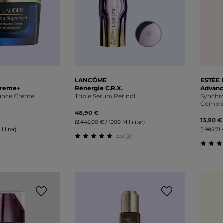
LANCÔME
ESTÉE
upreme+
Rénergie C.R.X.
Advanc
unce Creme
Triple Serum Retinol
Synchro
Compl
48,90 €
13,90 €
(2.445,00 € / 1000 Milliliter)
liliter)
(1.985,71 
5.0 (2)
Durchschnittliche Bewertung von 5 v
liche Bewertung von 0 von 5 Sternen
Durch