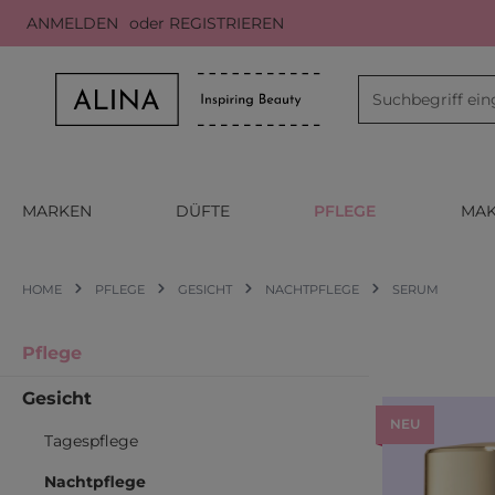
ANMELDEN
oder
REGISTRIEREN
m Hauptinhalt springen
Zur Suche springen
Zur Hauptnavigation springen
MARKEN
DÜFTE
PFLEGE
MAK
HOME
PFLEGE
GESICHT
NACHTPFLEGE
SERUM
Pflege
Gesicht
NEU
Tagespflege
Nachtpflege