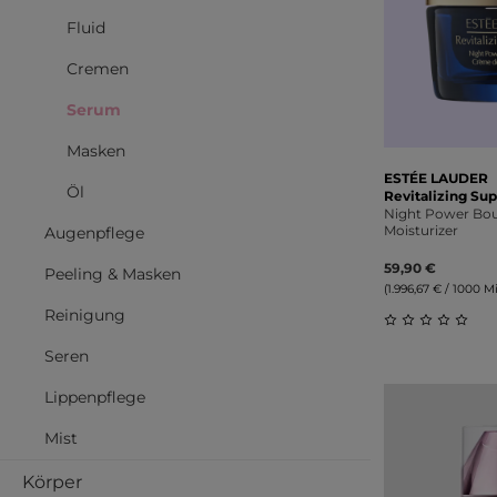
Fluid
Cremen
Serum
Masken
ESTÉE LAUDER
Öl
Revitalizing S
Night Power Bo
Moisturizer
Augenpflege
59,90 €
Peeling & Masken
(1.996,67 € / 1000 Mil
Reinigung
Durchschnitt
Seren
Lippenpflege
Mist
Körper