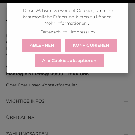
Diese Website verwendet Cookies, um eine
bestmögliche Erfahrung bieten zu können.
Mehr Informationen ...
Datenschutz
|
Impressum
Kontaktiere uns unter der gratis Rufnummer:
Österreich:
0043 800 366 60 33
ABLEHNEN
KONFIGURIEREN
Deutschland:
0049 800 366 60 33
Schweiz:
0041 800 366 603
Alle Cookies akzeptieren
Wir sind für dich erreichbar:
Montag bis Freitag: 09:00 - 17:00 Uhr.
Oder über unser
Kontaktformular
.
WICHTIGE INFOS
ÜBER ALINA
ZAHLUNGSARTEN