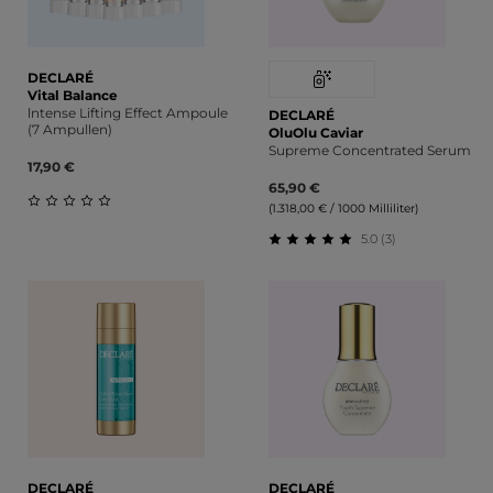
DECLARÉ
Vital Balance
lntense Lifting Effect Ampoule
DECLARÉ
(7 Ampullen)
OluOlu Caviar
Supreme Concentrated Serum
17,90 €
65,90 €
(1.318,00 € / 1000 Milliliter)
Durchschnittliche Bewertung von 0 von 5 Sternen
5.0 (3)
Durchschnittliche Bewert
DECLARÉ
DECLARÉ