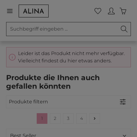
Zum Hauptinhalt springen
Waren
Du hast 0 Prod
Leider ist das Produkt nicht mehr verfügbar.
Vielleicht findest du hier etwas anders.
Produkte die Ihnen auch
gefallen könnten
Produkte filtern
1
2
3
4
Seite
Seite
Seite
Seite