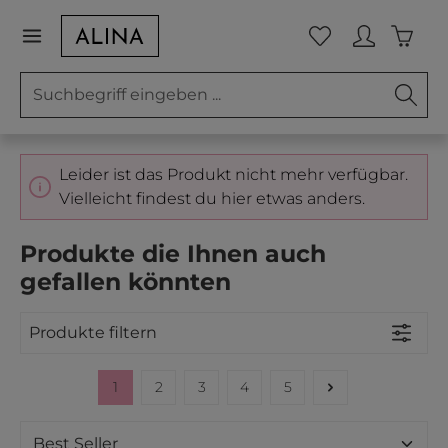
Zum Hauptinhalt springen
Waren
Du hast 0 Prod
Leider ist das Produkt nicht mehr verfügbar.
Vielleicht findest du hier etwas anders.
Produkte die Ihnen auch
gefallen könnten
Produkte filtern
1
2
3
4
5
Seite
Seite
Seite
Seite
Seite