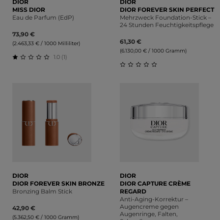
DIOR
DIOR
MISS DIOR
DIOR FOREVER SKIN PERFECT
Eau de Parfum (EdP)
Mehrzweck Foundation-Stick –
24 Stunden Feuchtigkeitspflege
73,90 €
61,30 €
(2.463,33 € / 1000 Milliliter)
(6.130,00 € / 1000 Gramm)
1.0 (1)
Durchschnittliche Bewertung von 1 von 5 Sternen
Durchschnittliche Bewert
DIOR
DIOR
DIOR FOREVER SKIN BRONZE
DIOR CAPTURE CRÈME
Bronzing Balm Stick
REGARD
Anti-Aging-Korrektur –
Augencreme gegen
42,90 €
Augenringe, Falten,
(5.362,50 € / 1000 Gramm)