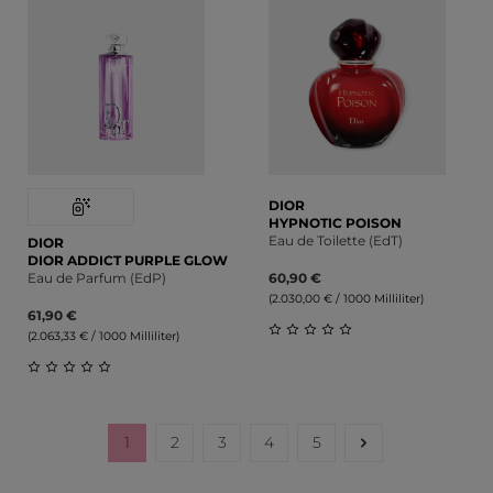
DIOR
HYPNOTIC POISON
Eau de Toilette (EdT)
DIOR
DIOR ADDICT PURPLE GLOW
Eau de Parfum (EdP)
60,90 €
(2.030,00 € / 1000 Milliliter)
61,90 €
(2.063,33 € / 1000 Milliliter)
Durchschnittliche Bewert
Durchschnittliche Bewertung von 0 von 5 Sternen
1
2
3
4
5
Seite
Seite
Seite
Seite
Seite