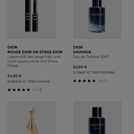
DIOR
DIOR
ROUGE DIOR ON STAGE DIOR
SAUVAGE
Lippenstift der lange hält und
Eau de Toilette (EdT)
nicht austrocknet mit Shine-
Finish
62,90 €
(2.096,67 € / 1000 Milliliter)
34,90 €
5.0 (1)
(15.863,64 € / 1000 Gramm)
Durchschnittliche Bewert
5.0 (3)
Durchschnittliche Bewertung von 5 von 5 Sternen