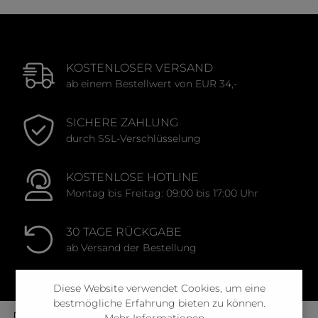
KOSTENLOSER VERSAND
ab einem Bestellwert von EUR 34,-
SICHERE ZAHLUNG
durch SSL-Verschlüsselung
KOSTENLOSE HOTLINE
Montag bis Freitag: 09:00 bis 17:00 Uhr
30 TAGE RÜCKGABE
ab Versand der Bestellung
Diese Website verwendet Cookies, um eine
bestmögliche Erfahrung bieten zu können.