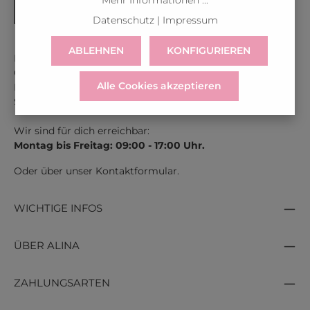
Mehr Informationen ...
Datenschutz
|
Impressum
ABLEHNEN
KONFIGURIEREN
Kontaktiere uns unter der gratis Rufnummer:
Österreich:
0043 800 366 60 33
Alle Cookies akzeptieren
Deutschland:
0049 800 366 60 33
Schweiz:
0041 800 366 603
Wir sind für dich erreichbar:
Montag bis Freitag: 09:00 - 17:00 Uhr.
Oder über unser
Kontaktformular
.
WICHTIGE INFOS
ÜBER ALINA
ZAHLUNGSARTEN