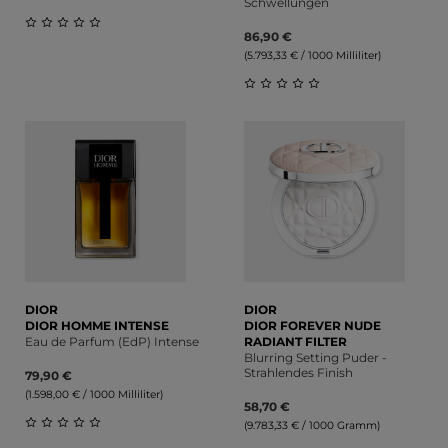
Schwellungen
86,90 €
Durchschnittliche Bewertung von 0 von 5 Sternen
(5.793,33 € / 1000 Milliliter)
Durchschnittliche Bewert
DIOR
DIOR
DIOR HOMME INTENSE
DIOR FOREVER NUDE
Eau de Parfum (EdP) Intense
RADIANT FILTER
Blurring Setting Puder -
Strahlendes Finish
79,90 €
(1.598,00 € / 1000 Milliliter)
58,70 €
(9.783,33 € / 1000 Gramm)