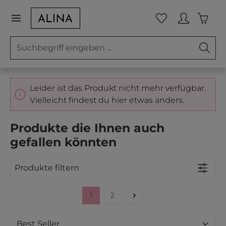
Zum Hauptinhalt springen
Waren
Du hast 0 Prod
Leider ist das Produkt nicht mehr verfügbar.
Vielleicht findest du hier etwas anders.
Produkte die Ihnen auch
gefallen könnten
Produkte filtern
1
2
Seite
Seite