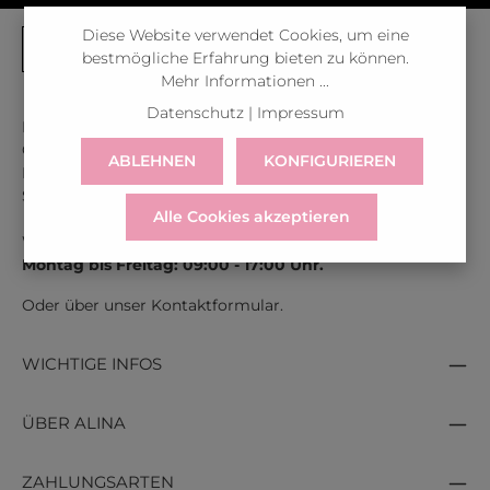
Diese Website verwendet Cookies, um eine
bestmögliche Erfahrung bieten zu können.
Mehr Informationen ...
Datenschutz
|
Impressum
Kontaktiere uns unter der gratis Rufnummer:
Österreich:
0043 800 366 60 33
ABLEHNEN
KONFIGURIEREN
Deutschland:
0049 800 366 60 33
Schweiz:
0041 800 366 603
Alle Cookies akzeptieren
Wir sind für dich erreichbar:
Montag bis Freitag: 09:00 - 17:00 Uhr.
Oder über unser
Kontaktformular
.
WICHTIGE INFOS
ÜBER ALINA
ZAHLUNGSARTEN