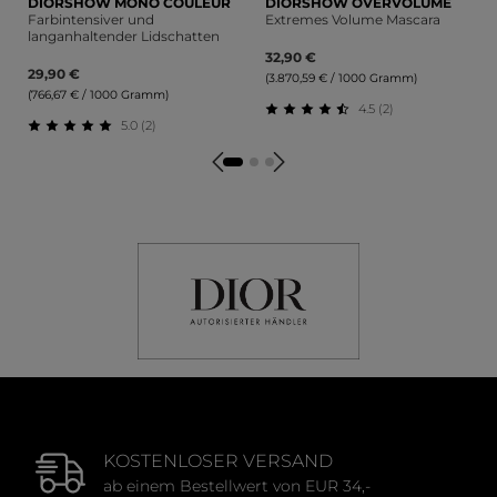
DIORSHOW MONO COULEUR
DIORSHOW OVERVOLUME
Farbintensiver und
Extremes Volume Mascara
langanhaltender Lidschatten
32,90 €
29,90 €
(3.870,59 € / 1000 Gramm)
(766,67 € / 1000 Gramm)
4.5 (2)
5.0 (2)
Durchschnittliche Bewertu
Durchschnittliche Bewertung von 5 von 5 Sternen
KOSTENLOSER VERSAND
ab einem Bestellwert von EUR 34,-