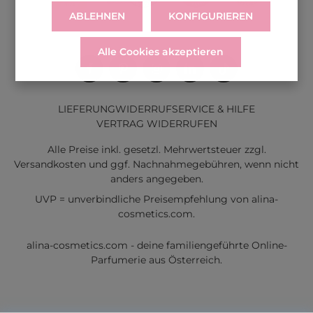
ABLEHNEN
KONFIGURIEREN
Alle Cookies akzeptieren
LIEFERUNG
WIDERRUF
SERVICE & HILFE
VERTRAG WIDERRUFEN
Alle Preise inkl. gesetzl. Mehrwertsteuer zzgl.
Versandkosten
und ggf. Nachnahmegebühren, wenn nicht
anders angegeben.
UVP = unverbindliche Preisempfehlung von alina-
cosmetics.com.
alina-cosmetics.com - deine familiengeführte Online-
Parfumerie aus Österreich.