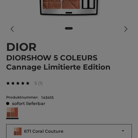
DIOR
DIORSHOW 5 COLEURS
Cannage Limitierte Edition
Durchschnittliche Bewertung von 5 von 5 Stern
Bewertung
5
(
1
)
Durchschnittliche Bewertung von 5 von 5 Sternen
Produktnummer:
143415
sofort lieferbar
671 Coral Couture
671 Coral Couture