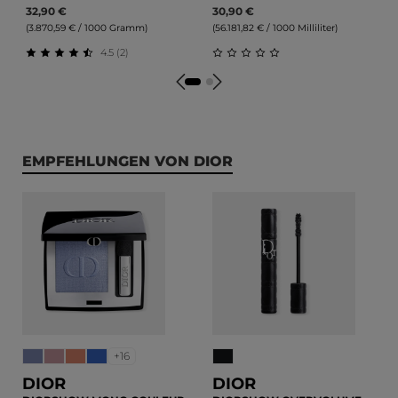
32,90 €
30,90 €
(3.870,59 € / 1000 Gramm)
(56.181,82 € / 1000 Milliliter)
4.5 (2)
Durchschnittliche Bewertung von 4.5 von 5 Sternen
Durchschnittliche Bewert
Produktgalerie überspringen
EMPFEHLUNGEN VON DIOR
+16
DIOR
DIOR