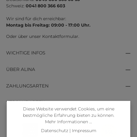
Schweiz:
0041 800 366 603
Wir sind für dich erreichbar:
Montag bis Freitag: 09:00 - 17:00 Uhr.
Oder über unser
Kontaktformular
.
WICHTIGE INFOS
ÜBER ALINA
ZAHLUNGSARTEN
VERSANDARTEN
Diese Website verwendet Cookies, um eine
bestmögliche Erfahrung bieten zu können.
Mehr Informationen ...
Datenschutz
|
Impressum