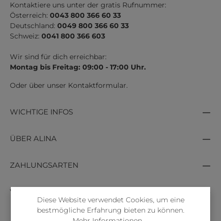
Kontaktiere uns unter der gratis Rufnummer:
Österreich:
0043 800 366 60 33
Deutschland:
0049 800 366 60 33
Schweiz:
0041 800 366 603
Wir sind für dich erreichbar:
Montag bis Freitag: 09:00 - 17:00 Uhr.
Oder über unser
Kontaktformular
.
WICHTIGE INFOS
ÜBER ALINA
ZAHLUNGSARTEN
VERSANDARTEN
Diese Website verwendet Cookies, um eine
bestmögliche Erfahrung bieten zu können.
Mehr Informationen ...