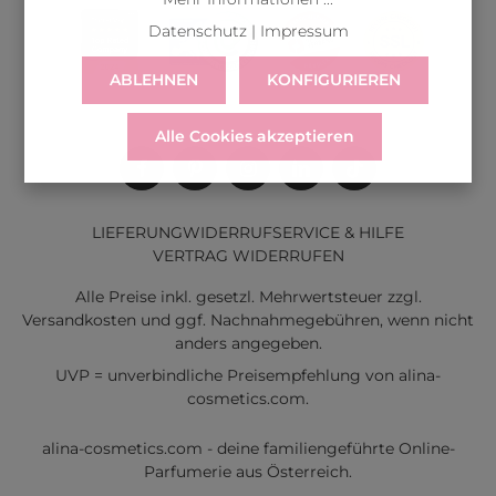
Datenschutz
|
Impressum
ABLEHNEN
KONFIGURIEREN
Alle Cookies akzeptieren
LIEFERUNG
WIDERRUF
SERVICE & HILFE
VERTRAG WIDERRUFEN
Alle Preise inkl. gesetzl. Mehrwertsteuer zzgl.
Versandkosten
und ggf. Nachnahmegebühren, wenn nicht
anders angegeben.
UVP = unverbindliche Preisempfehlung von alina-
cosmetics.com.
alina-cosmetics.com - deine familiengeführte Online-
Parfumerie aus Österreich.