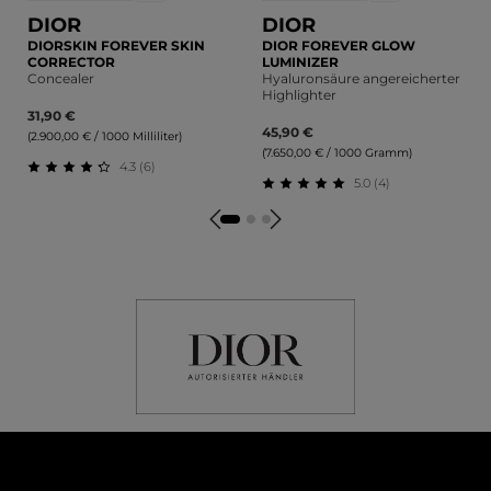
DIOR
DIOR
DIORSKIN FOREVER SKIN
DIOR FOREVER GLOW
CORRECTOR
LUMINIZER
Concealer
Hyaluronsäure angereicherter
Highlighter
31,90 €
45,90 €
(2.900,00 € / 1000 Milliliter)
(7.650,00 € / 1000 Gramm)
4.3 (6)
5.0 (4)
Durchschnittliche Bewertung von 4.33 von 5 Sternen
Durchschnittliche Bewert