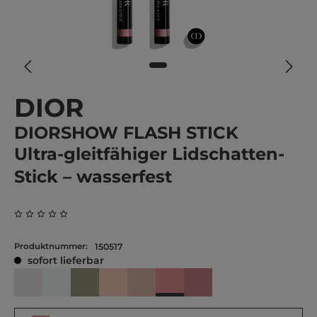
DIOR
DIORSHOW FLASH STICK
Ultra-gleitfähiger Lidschatten-
Stick – wasserfest
Durchschnittliche Bewertung von 0 von 5 Sternen
Produktnummer:
150517
sofort lieferbar
851 Rosewood Tulle
006 Pearl Star
024 Celestial Star
280 Lucky Clover
545 Beige Tulle
658 Beige Mitzah
965 Plum Junon