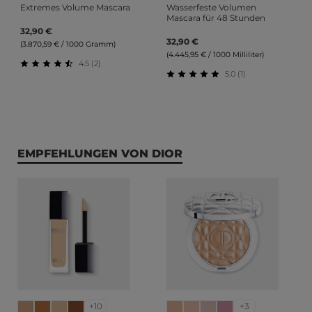
Extremes Volume Mascara
Wasserfeste Volumen
Mascara für 48 Stunden
32,90 €
32,90 €
(3.870,59 € / 1000 Gramm)
(4.445,95 € / 1000 Milliliter)
4.5 (2)
5.0 (1)
Durchschnittliche Bewertung von 4.5 von 5 Sternen
Durchschnittliche Bewert
Produktgalerie überspringen
EMPFEHLUNGEN VON DIOR
+10
+3