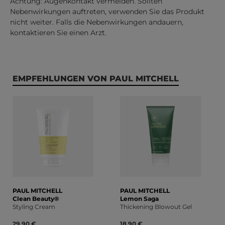
Achtung: Augenkontakt vermeiden. Sollten
Nebenwirkungen auftreten, verwenden Sie das Produkt
nicht weiter. Falls die Nebenwirkungen andauern,
kontaktieren Sie einen Arzt.
Produktgalerie überspringen
EMPFEHLUNGEN VON PAUL MITCHELL
PAUL MITCHELL
PAUL MITCHELL
Clean Beauty®
Lemon Saga
Styling Cream
Thickening Blowout Gel
29,90 €
18,90 €