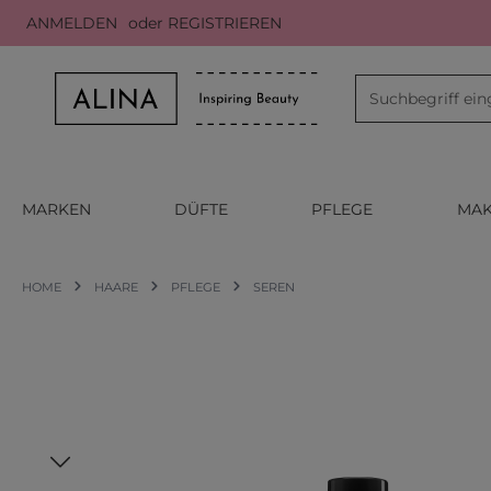
ANMELDEN
oder
REGISTRIEREN
m Hauptinhalt springen
Zur Suche springen
Zur Hauptnavigation springen
MARKEN
DÜFTE
PFLEGE
MAK
HOME
HAARE
PFLEGE
SEREN
Bildergalerie überspringen