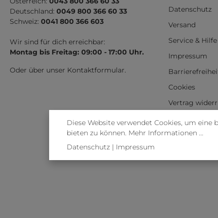
Österreich:
0043 800 366 60 33
Datenschutz
Deutschland:
0049 800 366 60 33
Schweiz:
0041 800 366 603
Versand
Service & Hilfe
Wir sind für dich erreichbar:
Montag bis Freitag: 09:00 - 17:00 Uhr.
Impressum
Oder über unser
Kontaktformular
.
Barrierefreihe
Cookies
Vertrag wider
Diese Website verwendet Cookies, um eine 
bieten zu können.
Mehr Informationen ...
Datenschutz
|
Impressum