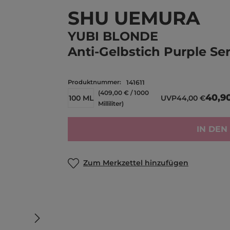
SHU UEMURA
YUBI BLONDE
Anti-Gelbstich Purple S
Produktnummer:
141611
(409,00 € / 1000
40,9
100 ML
UVP
44,00 €
Milliliter)
IN DE
Zum Merkzettel hinzufügen