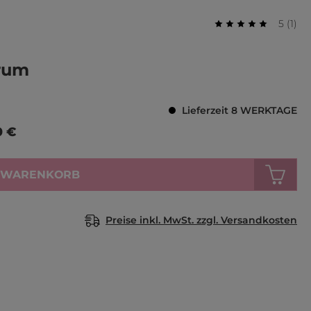
Durchs
Bewer
5
(
1
)
Durchschnittlich
erum
Lieferzeit 8 WERKTAGE
0 €
N WARENKORB
Preise inkl. MwSt. zzgl. Versandkosten