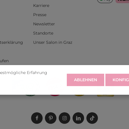
Karriere
Presse
Newsletter
Standorte
itserklärung
Unser Salon in Graz
rufen
bestmögliche Erfahrung
ABLEHNEN
KONFIG