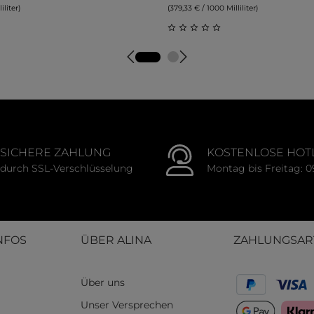
iliter)
(379,33 € / 1000 Milliliter)
tliche Bewertung von 0 von 5 Sternen
Durchschnittliche Bewert
SICHERE ZAHLUNG
KOSTENLOSE HOT
durch SSL-Verschlüsselung
Montag bis Freitag: 0
NFOS
ÜBER ALINA
ZAHLUNGSAR
Über uns
Unser Versprechen