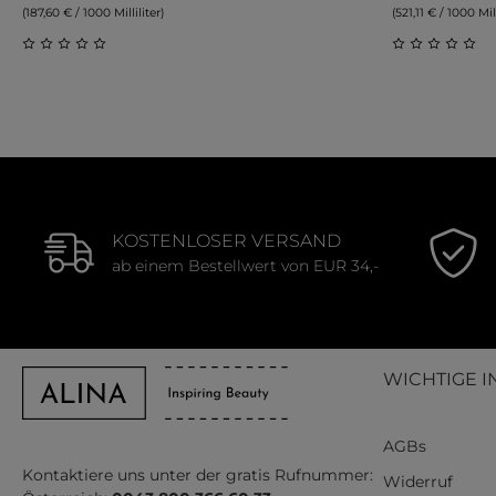
(187,60 € / 1000 Milliliter)
(521,11 € / 1000 Mill
Durchschnittliche Bewertung von 0 von 5 Sternen
Durchschnit
KOSTENLOSER VERSAND
ab einem Bestellwert von EUR 34,-
WICHTIGE I
AGBs
Kontaktiere uns unter der gratis Rufnummer:
Widerruf