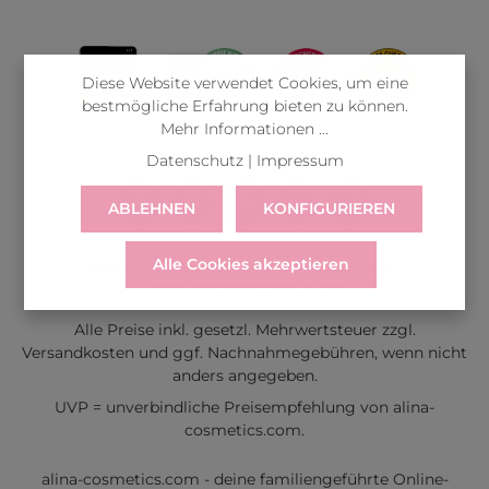
Diese Website verwendet Cookies, um eine
bestmögliche Erfahrung bieten zu können.
Mehr Informationen ...
Datenschutz
|
Impressum
ABLEHNEN
KONFIGURIEREN
Alle Cookies akzeptieren
LIEFERUNG
WIDERRUF
SERVICE & HILFE
VERTRAG WIDERRUFEN
Alle Preise inkl. gesetzl. Mehrwertsteuer zzgl.
Versandkosten
und ggf. Nachnahmegebühren, wenn nicht
anders angegeben.
UVP = unverbindliche Preisempfehlung von alina-
cosmetics.com.
alina-cosmetics.com - deine familiengeführte Online-