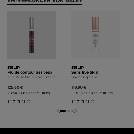
Produktgalerie überspringen
EMPFEHLUNGEN VON SISLEY
SISLEY
SISLEY
Fluide contour des yeux
Sensitive Skin
à la Rose Noire Eye Cream
Soothing Care
129,60 €
118,90 €
(8.640,00 € / 1000 Milliliter)
(2.972,50 € / 1000 Milliliter)
Durchschnittliche Bewertung von 0 von 5 Sternen
Durchschnittliche Bewert