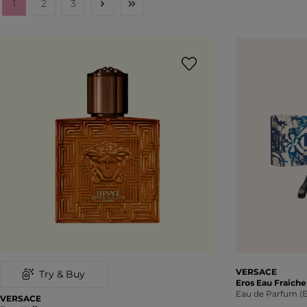
1
2
3
Seite
Seite
Seite
VERSACE
Try & Buy
Eros Eau Fraich
Eau de Parfum (
VERSACE