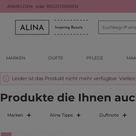
ANMELDEN
oder
REGISTRIEREN
m Hauptinhalt springen
Zur Suche springen
Zur Hauptnavigation springen
MARKEN
DÜFTE
PFLEGE
MAK
Leider ist das Produkt nicht mehr verfügbar. Viellei
Produkte die Ihnen auc
Marken
Alina Tipps
Duftnote