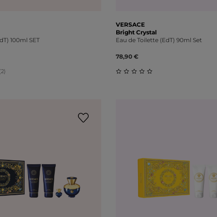
VERSACE
Bright Crystal
EdT) 100ml SET
Eau de Toilette (EdT) 90ml Set
78,90 €
(2)
liche Bewertung von 4.5 von 5 Sternen
Durchschnittliche Bewert