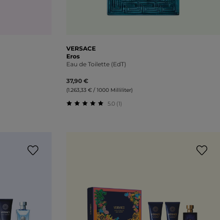
VERSACE
Eros
Eau de Toilette (EdT)
37,90 €
(1.263,33 € / 1000 Milliliter)
5.0 (1)
ung von 0 von 5 Sternen
Durchschnittliche Bewertung von 5 von