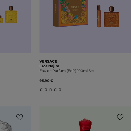
VERSACE
Eros Najim
Eau de Parfum (EdP) 100ml Set
95,90 €
ung von 0 von 5 Sternen
Durchschnittliche Bewertung von 0 vo