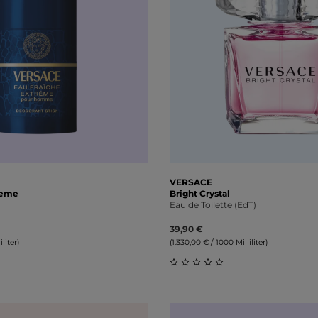
VERSACE
reme
Bright Crystal
Eau de Toilette (EdT)
39,90 €
liter)
(1.330,00 € / 1000 Milliliter)
liche Bewertung von 0 von 5 Sternen
Durchschnittliche Bewert