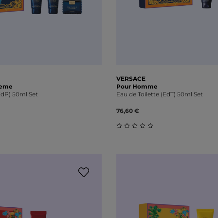
VERSACE
reme
Pour Homme
dP) 50ml Set
Eau de Toilette (EdT) 50ml Set
76,60 €
liche Bewertung von 0 von 5 Sternen
Durchschnittliche Bewert