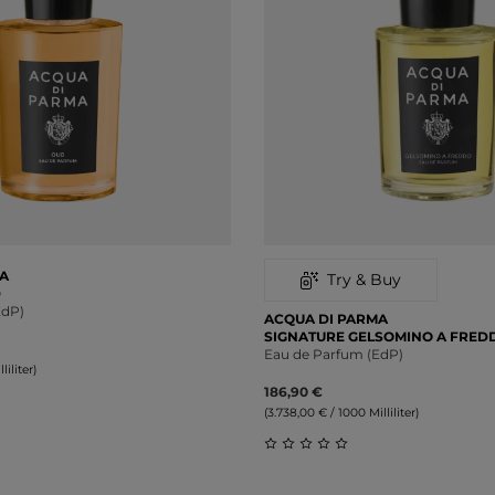
A
Try & Buy
D
EdP)
ACQUA DI PARMA
SIGNATURE GELSOMINO A FRED
Eau de Parfum (EdP)
liliter)
186,90 €
(3.738,00 € / 1000 Milliliter)
liche Bewertung von 0 von 5 Sternen
Durchschnittliche Bewert