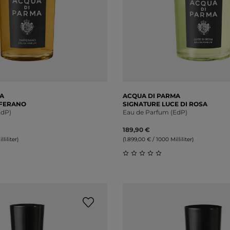
A
ACQUA DI PARMA
FFERANO
SIGNATURE LUCE DI ROSA
EdP)
Eau de Parfum (EdP)
189,90 €
liliter)
(1.899,00 € / 1000 Milliliter)
liche Bewertung von 0 von 5 Sternen
Durchschnittliche Bewert