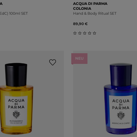
A
ACQUA DI PARMA
COLONIA
EdC) 100ml SET
Hand & Body Ritual SET
89,90 €
liche Bewertung von 0 von 5 Sternen
Durchschnittliche Bewert
NEU