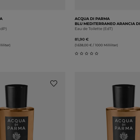
A
ACQUA DI PARMA
BLU MEDITERRANEO ARANCIA DI
EdP)
Eau de Toilette (EdT)
81,90 €
liliter)
(1.638,00 € / 1000 Milliliter)
liche Bewertung von 0 von 5 Sternen
Durchschnittliche Bewert