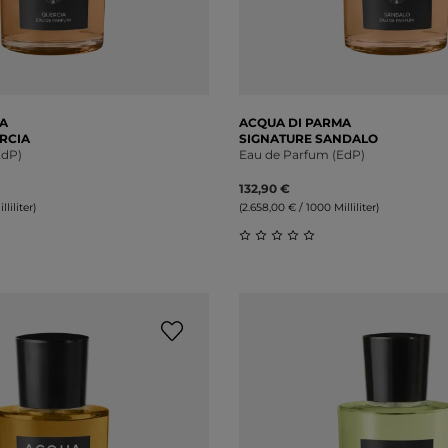
A
ACQUA DI PARMA
RCIA
SIGNATURE SANDALO
EdP)
Eau de Parfum (EdP)
132,90 €
liliter)
(2.658,00 € / 1000 Milliliter)
liche Bewertung von 0 von 5 Sternen
Durchschnittliche Bewert