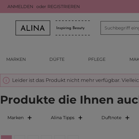
ANMELDEN
oder
REGISTRIEREN
m Hauptinhalt springen
Zur Suche springen
Zur Hauptnavigation springen
MARKEN
DÜFTE
PFLEGE
MAK
Leider ist das Produkt nicht mehr verfügbar. Viellei
Produkte die Ihnen auc
Marken
Alina Tipps
Duftnote