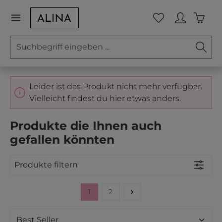
Zum Hauptinhalt springen
Waren
Du hast 0 Prod
Leider ist das Produkt nicht mehr verfügbar.
Vielleicht findest du hier etwas anders.
Produkte die Ihnen auch
gefallen könnten
Produkte filtern
1
2
Seite
Seite