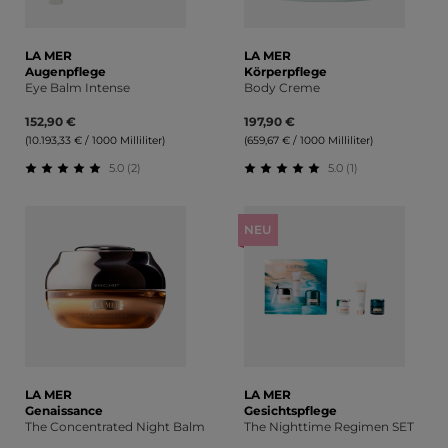
LA MER
LA MER
Augenpflege
Körperpflege
Eye Balm Intense
Body Creme
152,90 €
197,90 €
(10.193,33 € / 1000 Milliliter)
(659,67 € / 1000 Milliliter)
5.0 (2)
5.0 (1)
Durchschnittliche Bewertung von 5 von 5 Sternen
Durchschnittliche Bewert
NEU
LA MER
LA MER
Genaissance
Gesichtspflege
The Concentrated Night Balm
The Nighttime Regimen SET