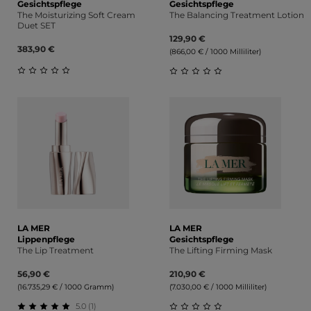
Gesichtspflege
Gesichtspflege
The Moisturizing Soft Cream
The Balancing Treatment Lotion
Duet SET
129,90 €
383,90 €
(866,00 € / 1000 Milliliter)
Durchschnittliche Bewertung von 0 von 5 Sternen
Durchschnittliche Bewert
LA MER
LA MER
Lippenpflege
Gesichtspflege
The Lip Treatment
The Lifting Firming Mask
56,90 €
210,90 €
(16.735,29 € / 1000 Gramm)
(7.030,00 € / 1000 Milliliter)
5.0 (1)