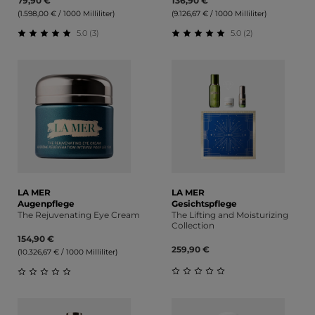
79,90 €
136,90 €
(1.598,00 € / 1000 Milliliter)
(9.126,67 € / 1000 Milliliter)
5.0 (3)
5.0 (2)
Durchschnittliche Bewertung von 5 von 5 Sternen
Durchschnittliche Bewert
LA MER
LA MER
Augenpflege
Gesichtspflege
The Rejuvenating Eye Cream
The Lifting and Moisturizing
Collection
154,90 €
259,90 €
(10.326,67 € / 1000 Milliliter)
Durchschnittliche Bewert
Durchschnittliche Bewertung von 0 von 5 Sternen