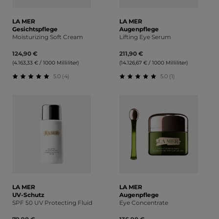
LA MER
LA MER
Gesichtspflege
Augenpflege
Moisturizing Soft Cream
Lifting Eye Serum
124,90 €
211,90 €
(4.163,33 € / 1000 Milliliter)
(14.126,67 € / 1000 Milliliter)
5.0 (4)
5.0 (1)
Durchschnittliche Bewertung von 5 von 5 Sternen
Durchschnittliche Bewert
LA MER
LA MER
UV-Schutz
Augenpflege
SPF 50 UV Protecting Fluid
Eye Concentrate