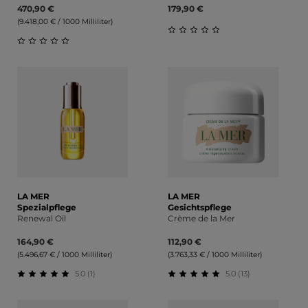
470,90 €
179,90 €
(9.418,00 € / 1000 Milliliter)
Durchschnittliche Bewert
Durchschnittliche Bewertung von 0 von 5 Sternen
LA MER
LA MER
Spezialpflege
Gesichtspflege
Renewal Oil
Crème de la Mer
164,90 €
112,90 €
(5.496,67 € / 1000 Milliliter)
(3.763,33 € / 1000 Milliliter)
5.0 (1)
5.0 (13)
Durchschnittliche Bewertung von 5 von 5 Sternen
Durchschnittliche Bewert