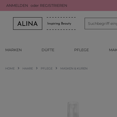
ANMELDEN
oder
REGISTRIEREN
m Hauptinhalt springen
Zur Suche springen
Zur Hauptnavigation springen
MARKEN
DÜFTE
PFLEGE
MAK
HOME
HAARE
PFLEGE
MASKEN & KUREN
Bildergalerie überspringen