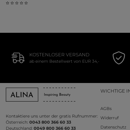
Durchschnit
Durchschnittliche Bewertung von 0 von 5 Sternen
KOSTENLOSER VERSAND
ab einem Bestellwert von EUR 34,-
WICHTIGE I
AGBs
Kontaktiere uns unter der gratis Rufnummer:
Widerruf
Österreich:
0043 800 366 60 33
Datenschutz
Deutschland:
0049 800 366 60 33