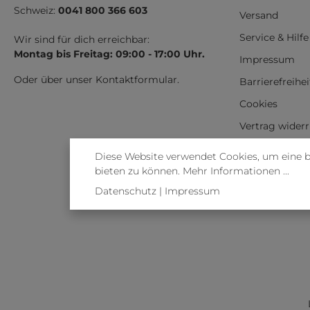
Schweiz:
0041 800 366 603
Versand
Service & Hilfe
Wir sind für dich erreichbar:
Montag bis Freitag: 09:00 - 17:00 Uhr.
Impressum
Oder über unser
Kontaktformular
.
Barrierefreihe
Cookies
Vertrag wider
Diese Website verwendet Cookies, um eine 
bieten zu können.
Mehr Informationen ...
Datenschutz
|
Impressum