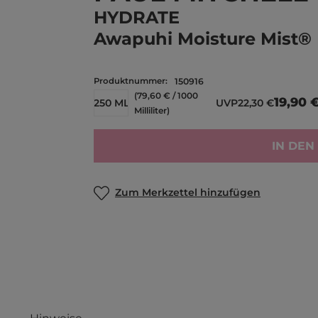
HYDRATE
Awapuhi Moisture Mist®
Produktnummer:
150916
(79,60 € / 1000
19,90 
250 ML
UVP
22,30 €
Milliliter)
IN DE
Zum Merkzettel hinzufügen