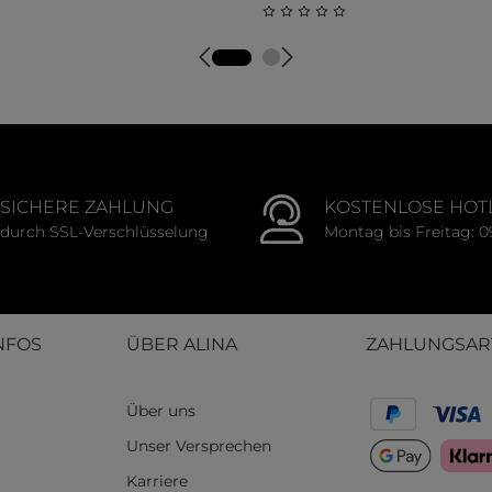
tliche Bewertung von 0 von 5 Sternen
Durchschnittliche Bewert
SICHERE ZAHLUNG
KOSTENLOSE HOT
durch SSL-Verschlüsselung
Montag bis Freitag: 0
NFOS
ÜBER ALINA
ZAHLUNGSAR
Über uns
Unser Versprechen
Karriere