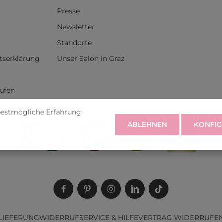
Presse
Newsletter
Standorte
itserklärung
Unser Salon in Graz
rufen
bestmögliche Erfahrung
ABLEHNEN
KONFIG
LIEFERUNG
WIDERRUF
SERVICE & HILFE
VERTRAG WIDERRUFE