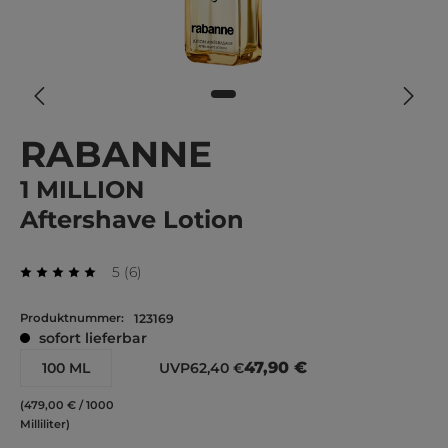
RABANNE
1 MILLION
Aftershave Lotion
Durchschnittliche Bewertung von 5 von 5 Stern
Bewertungen
5
(
6
)
Durchschnittliche Bewertung von 5 von 5 Sternen
Produktnummer:
123169
sofort lieferbar
47,90 €
100 ML
UVP
62,40 €
(479,00 € / 1000
Milliliter)