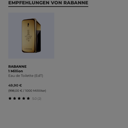
Produktgalerie überspringen
EMPFEHLUNGEN VON RABANNE
RABANNE
1 Million
Eau de Toilette (EdT)
49,90 €
(998,00 € / 1000 Milliliter)
5.0 (2)
Durchschnittliche Bewertung von 5 von 5 Sternen