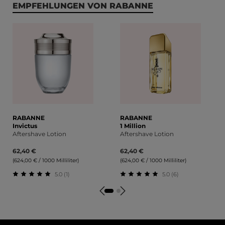
Produktgalerie überspringen
EMPFEHLUNGEN VON RABANNE
RABANNE
RABANNE
Invictus
1 Million
Aftershave Lotion
Aftershave Lotion
62,40 €
62,40 €
(624,00 € / 1000 Milliliter)
(624,00 € / 1000 Milliliter)
5.0 (1)
5.0 (6)
Durchschnittliche Bewertung von 5 von 5 Sternen
Durchschnittliche Bewert