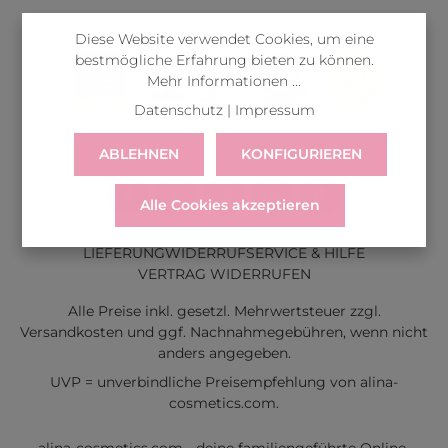
Diese Website verwendet Cookies, um eine
bestmögliche Erfahrung bieten zu können.
Mehr Informationen ...
Datenschutz
|
Impressum
ABLEHNEN
KONFIGURIEREN
Alle Cookies akzeptieren
LIEFERUNG
WIDERRUF
SERVICE & HILFE
VERTRAG WIDERRUFEN
Alle Preise inkl. gesetzl. Mehrwertsteuer zzgl.
Versandkosten
und ggf. Nachnahmegebühren, wenn nicht
anders angegeben.
UVP = unverbindliche Preisempfehlung von alina-
cosmetics.com.
alina-cosmetics.com - deine familiengeführte Online-