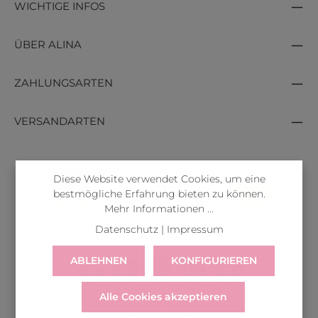
WICHTIGE INFOS
ÜBER ALINA
ZAHLUNGSARTEN
VERSANDARTEN
Diese Website verwendet Cookies, um eine
bestmögliche Erfahrung bieten zu können.
Mehr Informationen ...
Datenschutz
|
Impressum
ABLEHNEN
KONFIGURIEREN
Alle Cookies akzeptieren
LIEFERUNG
WIDERRUF
SERVICE & HILFE