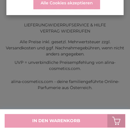
Alle Cookies akzeptieren
LIEFERUNG
WIDERRUF
SERVICE & HILFE
VERTRAG WIDERRUFEN
Alle Preise inkl. gesetzl. Mehrwertsteuer zzgl.
Versandkosten
und ggf. Nachnahmegebühren, wenn nicht
anders angegeben.
UVP = unverbindliche Preisempfehlung von alina-
cosmetics.com.
alina-cosmetics.com - deine familiengeführte Online-
Parfumerie aus Österreich.
IN DEN WARENKORB