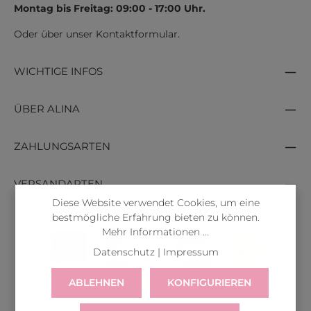
Montag bis Freitag: 09:00 - 17:00 Uhr.
Oder über unser
Kontaktformular
.
WICHTIGE INFOS
ÜBER ALINA
ZAHLUNGSARTEN
VERSANDARTEN
Diese Website verwendet Cookies, um eine
bestmögliche Erfahrung bieten zu können.
Mehr Informationen ...
Datenschutz
|
Impressum
ABLEHNEN
KONFIGURIEREN