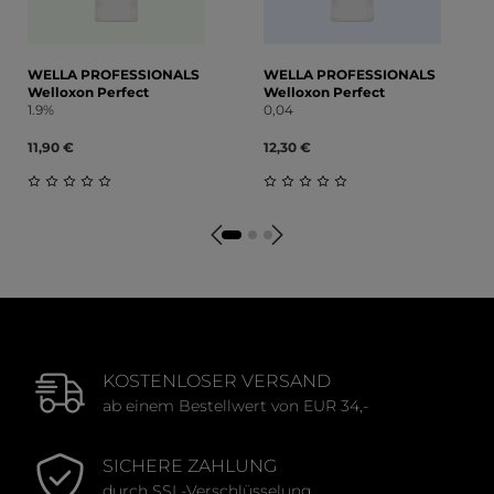
WELLA PROFESSIONALS
WELLA PROFESSIONALS
Welloxon Perfect
Welloxon Perfect
1.9%
0,04
11,90 €
12,30 €
Durchschnittliche Bewertung von 0 von 5 Sternen
Durchschnittliche Bewert
KOSTENLOSER VERSAND
ab einem Bestellwert von EUR 34,-
SICHERE ZAHLUNG
durch SSL-Verschlüsselung