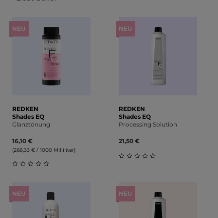
NEU
NEU
REDKEN
REDKEN
Shades EQ
Shades EQ
Glanztönung
Processing Solution
16,10 €
21,50 €
(268,33 € / 1000 Milliliter)
Durchschnittliche Bewert
Durchschnittliche Bewertung von 0 von 5 Sternen
NEU
NEU