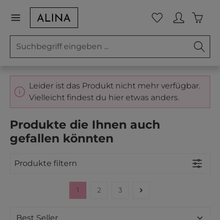
Zum Hauptinhalt springen
Waren
Du hast 0 Prod
Leider ist das Produkt nicht mehr verfügbar.
Vielleicht findest du hier etwas anders.
Produkte die Ihnen auch
gefallen könnten
Produkte filtern
1
2
3
Seite
Seite
Seite