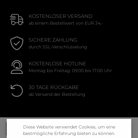
KOSTENLOSER VERSAND
ab einem Bestellwert von EUR 34,-
SICHERE ZAHLUNG
durch SSL-Verschlüsselung
KOSTENLOSE HOTLINE
Montag bis Freitag: 09:00 bis 17:00 Uhr
30 TAGE RÜCKGABE
ab Versand der Bestellung
Diese Website verwendet Cookies, um eine
bestmögliche Erfahrung bieten zu können.