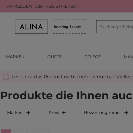
ANMELDEN
oder
REGISTRIEREN
m Hauptinhalt springen
Zur Suche springen
Zur Hauptnavigation springen
MARKEN
DÜFTE
PFLEGE
MAK
Leider ist das Produkt nicht mehr verfügbar. Viellei
Produkte die Ihnen auc
Marken
Preis
Bewertung mind.