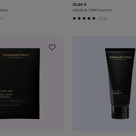
20,80 €
liter)
(416,00 € / 1000 Gramm)
(1)
5.0 (1)
liche Bewertung von 5 von 5 Sternen
Durchschnittliche Bewert