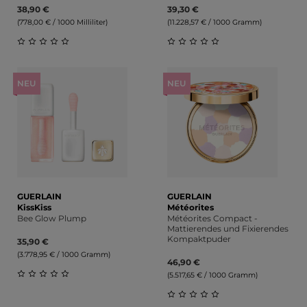
38,90 €
39,30 €
(778,00 € / 1000 Milliliter)
(11.228,57 € / 1000 Gramm)
Durchschnittliche Bewertung von 0 von 5 Sternen
Durchschnittliche Bewert
NEU
NEU
GUERLAIN
GUERLAIN
KissKiss
Météorites
Bee Glow Plump
Météorites Compact -
Mattierendes und Fixierendes
Kompaktpuder
35,90 €
(3.778,95 € / 1000 Gramm)
46,90 €
(5.517,65 € / 1000 Gramm)
Durchschnittliche Bewertung von 0 von 5 Sternen