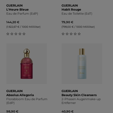
GUERLAIN
GUERLAIN
L'Heure Bleue
Habit Rouge
Eau de Parfum (EdP)
Eau de Toilette (EdT)
144,20 €
79,90 €
(1.922,67 € / 1000 Milliliter)
(799,00 € / 1000 Milliliter)
Durchschnittliche Bewertung von 0 von 5 Sternen
Durchschnittliche Bewert
GUERLAIN
GUERLAIN
Absolus Allegoria
Beauty Skin Cleansers
Florabloom Eau de Parfum
2-Phasen Augenmake-up
(EdP)
Entferner
98,90 €
40,90 €