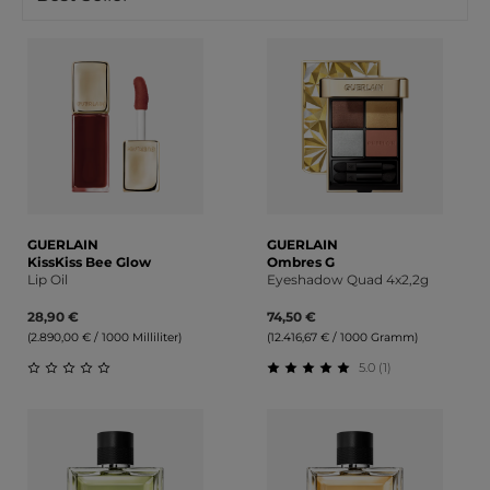
GUERLAIN
GUERLAIN
KissKiss Bee Glow
Ombres G
Lip Oil
Eyeshadow Quad 4x2,2g
28,90 €
74,50 €
(2.890,00 € / 1000 Milliliter)
(12.416,67 € / 1000 Gramm)
5.0 (1)
Durchschnittliche Bewertung von 0 von 5 Sternen
Durchschnittliche Bewert