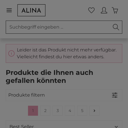
Zum Hauptinhalt springen
Waren
Du hast 0 Prod
Leider ist das Produkt nicht mehr verfügbar.
Vielleicht findest du hier etwas anders.
Produkte die Ihnen auch
gefallen könnten
Produkte filtern
1
2
3
4
5
Seite
Seite
Seite
Seite
Seite