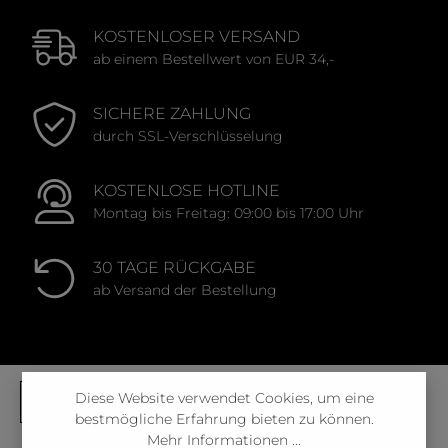
KOSTENLOSER VERSAND
ab einem Bestellwert von EUR 34,-
SICHERE ZAHLUNG
durch SSL-Verschlüsselung
KOSTENLOSE HOTLINE
Montag bis Freitag: 09:00 bis 17:00 Uhr
30 TAGE RÜCKGABE
ab Versand der Bestellung
Diese Website verwendet Cookies, um eine
bestmögliche Erfahrung bieten zu können.
Mehr Informationen ...