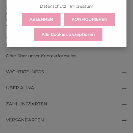
Datenschutz
|
Impressum
Kontaktiere uns unter der gratis Rufnummer:
Österreich:
0043 800 366 60 33
ABLEHNEN
KONFIGURIEREN
Deutschland:
0049 800 366 60 33
Schweiz:
0041 800 366 603
Alle Cookies akzeptieren
Wir sind für dich erreichbar:
Montag bis Freitag: 09:00 - 17:00 Uhr.
Oder über unser
Kontaktformular
.
WICHTIGE INFOS
ÜBER ALINA
ZAHLUNGSARTEN
VERSANDARTEN