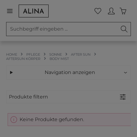
Zum Hauptinhalt springen
Waren
Du hast 0 Prod
HOME
PFLEGE
SONNE
AFTER SUN
AFTERSUN KÖRPER
BODY MIST
Navigation anzeigen
Produkte filtern
Keine Produkte gefunden.