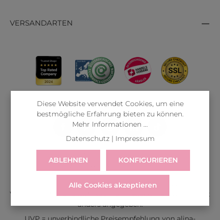
VERSANDARTEN
Diese Website verwendet Cookies, um eine
bestmögliche Erfahrung bieten zu können.
Mehr Informationen ...
Datenschutz
|
Impressum
LIEFERUNG
WIDERRUF
SERVICE & HILFE
ABLEHNEN
KONFIGURIEREN
VERTRAG WIDERRUFEN
Alle Preise inkl. gesetzl. Mehrwertsteuer zzgl.
Alle Cookies akzeptieren
Versandkosten
und ggf. Nachnahmegebühren, wenn nicht
anders angegeben.
UVP = unverbindliche Preisempfehlung von alina-