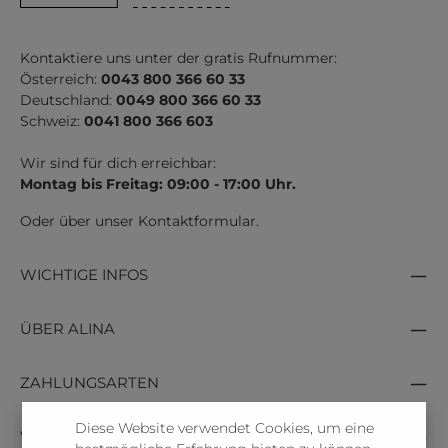
Kontaktiere uns unter der gratis Rufnummer:
Österreich:
0043 800 366 60 33
Deutschland:
0049 800 366 60 33
Schweiz:
0041 800 366 603
Wir sind für dich erreichbar:
Montag bis Freitag: 09:00 - 17:00 Uhr.
Oder über unser
Kontaktformular
.
WICHTIGE INFOS
ÜBER ALINA
ZAHLUNGSARTEN
Diese Website verwendet Cookies, um eine
VERSANDARTEN