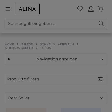
Zum Hauptinhalt springen
Waren
Du hast 0 Prod
HOME
PFLEGE
SONNE
AFTER SUN
AFTERSUN KÖRPER
LOTION
Navigation anzeigen
Produkte filtern