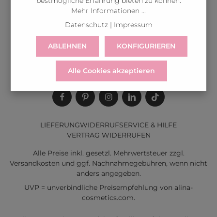
bestmögliche Erfahrung bieten zu können.
Mehr Informationen ...
Datenschutz
|
Impressum
ABLEHNEN
KONFIGURIEREN
Alle Cookies akzeptieren
LIEFERUNG
WIDERRUF
SERVICE & HILFE
VERTRAG WIDERRUFEN
Alle Preise inkl. gesetzl. Mehrwertsteuer zzgl.
Versandkosten
und ggf. Nachnahmegebühren, wenn nicht
anders angegeben.
UVP = unverbindliche Preisempfehlung von alina-
cosmetics.com.